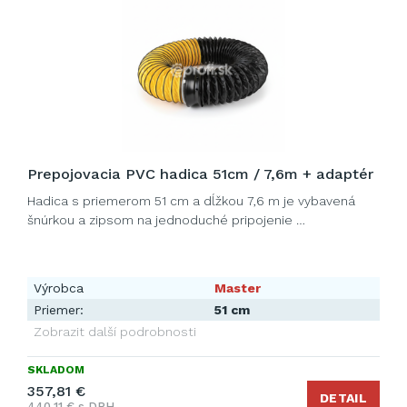
Prepojovacia PVC hadica 51cm / 7,6m + adaptér
Hadica s priemerom 51 cm a dĺžkou 7,6 m je vybavená
šnúrkou a zipsom na jednoduché pripojenie …
Výrobca
Master
Priemer:
51 cm
Zobrazit další podrobnosti
SKLADOM
357,81 €
DETAIL
440,11 € s DPH