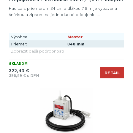
Hadica s priemerom 34 cm a dĺžkou 7,6 m je vybavená
šnúrkou a zipsom na jednoduché pripojenie …
Výrobca
Master
Priemer:
340 mm
Zobrazit další podrobnosti
SKLADOM
322,43 €
DETAIL
396,59 € s DPH