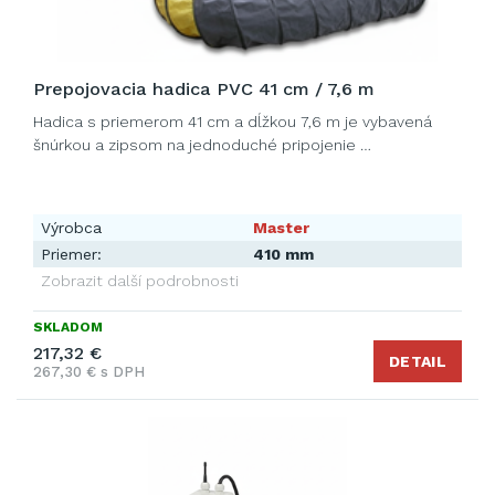
Prepojovacia hadica PVC 41 cm / 7,6 m
Hadica s priemerom 41 cm a dĺžkou 7,6 m je vybavená
šnúrkou a zipsom na jednoduché pripojenie …
Výrobca
Master
Priemer:
410 mm
Zobrazit další podrobnosti
SKLADOM
217,32 €
DETAIL
267,30 € s DPH