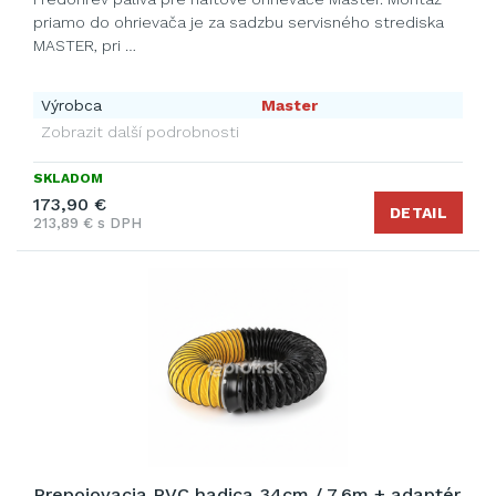
priamo do ohrievača je za sadzbu servisného strediska
MASTER, pri …
Výrobca
Master
Zobrazit další podrobnosti
SKLADOM
173,90 €
DETAIL
213,89 € s DPH
Prepojovacia PVC hadica 34cm / 7,6m + adaptér