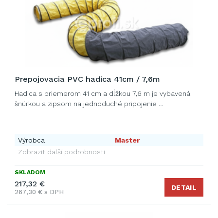
Prepojovacia PVC hadica 41cm / 7,6m
Hadica s priemerom 41 cm a dĺžkou 7,6 m je vybavená
šnúrkou a zipsom na jednoduché pripojenie …
Výrobca
Master
Zobrazit další podrobnosti
SKLADOM
217,32 €
DETAIL
267,30 € s DPH