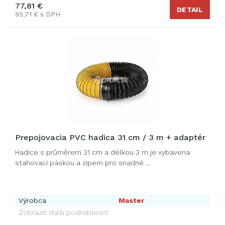
77,81 €
DETAIL
95,71 € s DPH
Prepojovacia PVC hadica 31 cm / 3 m + adaptér
Hadice s průměrem 31 cm a délkou 3 m je vybavena
stahovací páskou a zipem pro snadné …
Výrobca
Master
Zobrazit další podrobnosti