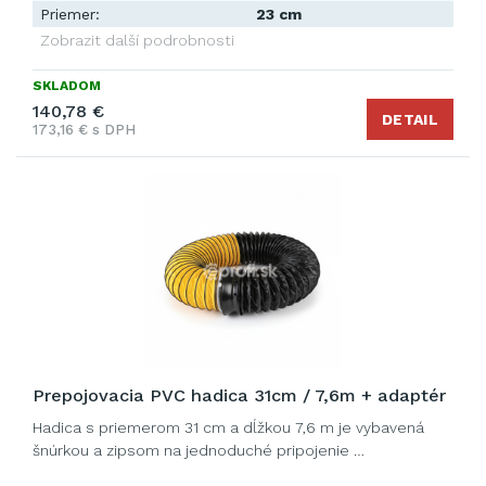
Priemer:
23 cm
Zobrazit další podrobnosti
SKLADOM
140,78 €
DETAIL
173,16 € s DPH
Prepojovacia PVC hadica 31cm / 7,6m + adaptér
Hadica s priemerom 31 cm a dĺžkou 7,6 m je vybavená
šnúrkou a zipsom na jednoduché pripojenie …