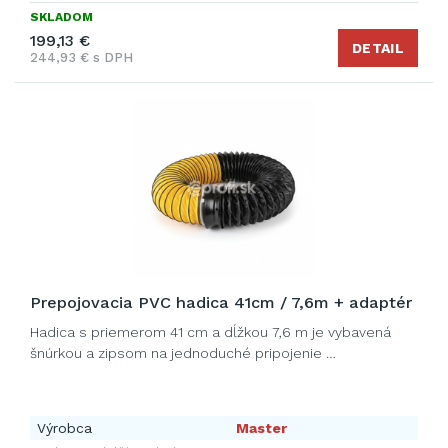
SKLADOM
199,13 €
DETAIL
244,93 € s DPH
Prepojovacia PVC hadica 41cm / 7,6m + adaptér
Hadica s priemerom 41 cm a dĺžkou 7,6 m je vybavená
šnúrkou a zipsom na jednoduché pripojenie …
Výrobca
Master