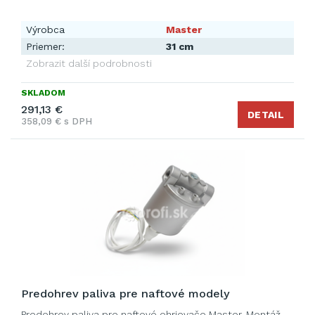
Výrobca
Master
Priemer:
31 cm
Zobrazit další podrobnosti
SKLADOM
291,13 €
DETAIL
358,09 € s DPH
Predohrev paliva pre naftové modely
Predohrev paliva pre naftové ohrievače Master. Montáž