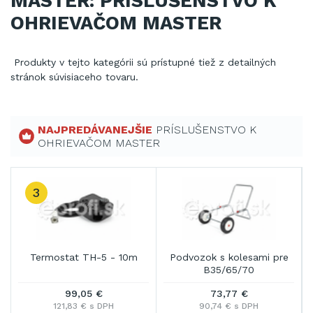
MASTER: PRÍSLUŠENSTVO K
OHRIEVAČOM MASTER
Produkty v tejto kategórii sú prístupné tiež z detailných
stránok súvisiaceho tovaru.
NAJPREDÁVANEJŠIE
PRÍSLUŠENSTVO K
OHRIEVAČOM MASTER
3
B
Termostat TH-5 - 10m
Podvozok s kolesami pre
B35/65/70
99,05 €
73,77 €
121,83 € s DPH
90,74 € s DPH