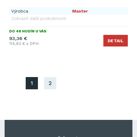
Výrobca
Master
Zobrazit další podrobnosti
DO 48 HODÍN U VÁS
93,36 €
DETAIL
114,83 € s DPH
1
2