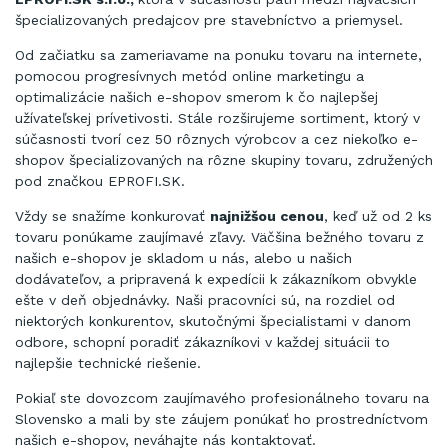
špecializovaných predajcov pre stavebníctvo a priemysel.
Od začiatku sa zameriavame na ponuku tovaru na internete,
pomocou progresívnych metód online marketingu a
optimalizácie našich e-shopov smerom k čo najlepšej
užívateľskej prívetivosti. Stále rozširujeme sortiment, ktorý v
súčasnosti tvorí cez 50 rôznych výrobcov a cez niekoľko e-
shopov špecializovaných na rôzne skupiny tovaru, združených
pod značkou EPROFI.SK.
Vždy se snažíme konkurovať
najnižšou cenou
, keď už od 2 ks
tovaru ponúkame zaujímavé zľavy. Väčšina bežného tovaru z
našich e-shopov je skladom u nás, alebo u našich
dodávateľov, a pripravená k expedícii k zákazníkom obvykle
ešte v deň objednávky. Naši pracovníci sú, na rozdiel od
niektorých konkurentov, skutočnými špecialistami v danom
odbore, schopní poradiť zákazníkovi v každej situácii to
najlepšie technické riešenie.
Pokiaľ ste dovozcom zaujímavého profesionálneho tovaru na
Slovensko a mali by ste záujem ponúkať ho prostredníctvom
našich e-shopov, neváhajte nás kontaktovať.