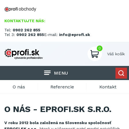
KONTAKTUJTE NÁS:
Tel:
0902 262 855
Tel 3:
0902 262 855
E-mail:
info@eprofi.sk
0
Váš košík
MENU
O nás
Referencie
Kontakt
O NÁS - EPROFI.SK S.R.O.
V roku 2012 bola založená na Slovensku spoločnosť
EPROFI.SK s.r.o.,
ktorá v súčasnosti patrí medzi najväčších