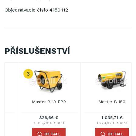
Objednávacie číslo 4150.112
PŘÍSLUŠENSTVÍ
3
Master B 18 EPR
Master B 180
826,66 €
1 035,71 €
1 016,79 € s DPH
1 273,92 € s DPH
DETAIL
DETAIL