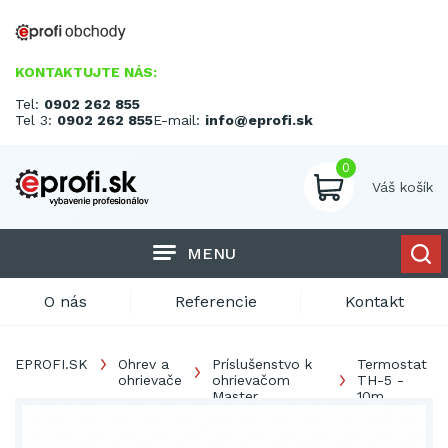
KONTAKTUJTE NÁS:
Tel:
0902 262 855
Tel 3:
0902 262 855
E-mail:
info@eprofi.sk
0
Váš košík
MENU
O nás
Referencie
Kontakt
EPROFI.SK
Ohrev a
Príslušenstvo k
Termostat
ohrievače
ohrievačom
TH-5 -
Master
10m