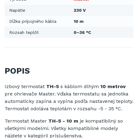
Napätie
230 V
Dĺžka prípojného kábla
10 m
Rozsah teplôt
0–36 °C
POPIS
Izbový termostat
TH-5
s káblom dlhým
10 metrov
pre ohrievače Master. Vďaka termostatu sa jednotka
automaticky zapína a vypína podľa nastavenej teploty.
Termostat odoláva teplotám v rozsahu -5 - 35 °C.
Termostat Master
TH-5 - 10 m
je kompatibilný so
všetkými modelmi. Všetky kompatibilné modely
nájdete v kategórii príslušenstva.