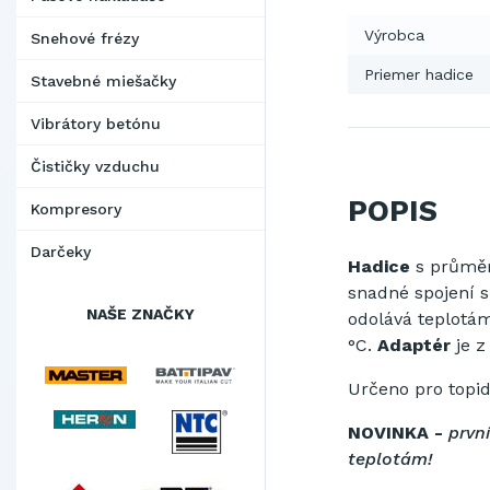
Výrobca
Snehové frézy
Priemer hadice
Stavebné miešačky
Vibrátory betónu
Čističky vzduchu
POPIS
Kompresory
Darčeky
Hadice
s prům
snadné spojení s
NAŠE ZNAČKY
odolává teplotám
°C.
Adaptér
je z
Určeno pro topi
NOVINKA -
první
teplotám!