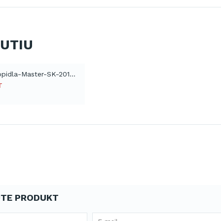
NUTIU
Katalog-topidla-Master-SK-2012 (PDF)
T
TE PRODUKT