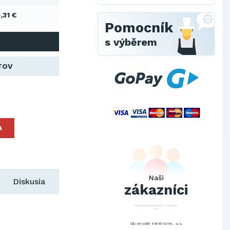
,31 €
Pomocník
s výběrem
TOV
SCHINDLER ESKALÁTORY, s.r.o.
A
Metrostav Slovakia a.s.
Tatry Mountains Resorts, a.s.
Výskumný ústav chemických
vlákien, a.s.
Naši
Diskusia
OBAL-SERVIS, a.s. Košice
zákazníci
Prievidzské pekárne a cukrárne
a.s.
Slovenské elektrárne, a.s.
Dopravný podnik Bratislava, a.s.