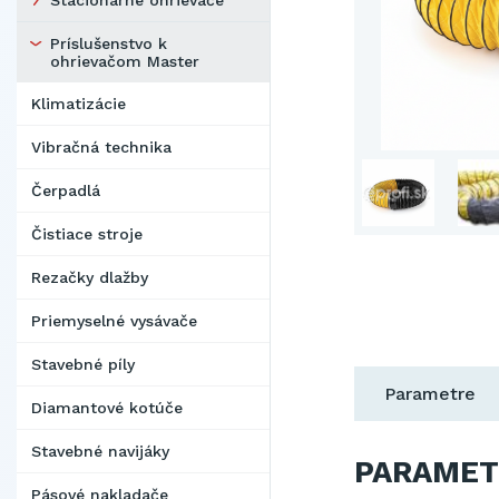
Stacionárne ohrievače
Príslušenstvo k
ohrievačom Master
Klimatizácie
Vibračná technika
Čerpadlá
Čistiace stroje
Rezačky dlažby
Priemyselné vysávače
Stavebné píly
Parametre
Diamantové kotúče
Stavebné navijáky
PARAMET
Pásové nakladače