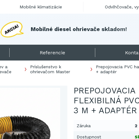
Mobilné klimatizácie
Odvlhčovače, v
M
o
b
i
l
n
é
d
i
e
s
e
l
o
h
r
i
e
v
a
č
e
s
k
l
a
d
o
m
!
Referencie
Konta
ev a
Príslušenstvo k
Prepojovacia PVC ha
ievače
ohrievačom Master
+ adaptér
PREPOJOVACIA
FLEXIBILNÁ PVC
3 M + ADAPTÉR
Záruka
2
Dostupnost
S