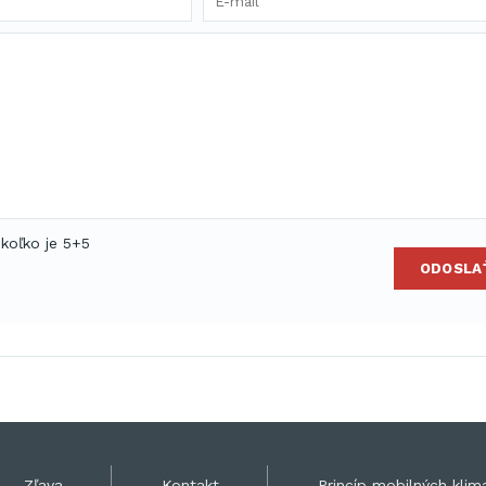
 koľko je 5+5
ODOSLA
Zľava
Kontakt
Princíp mobilných klima