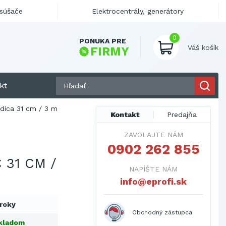
ysúšače
Elektrocentrály, generátory
0
PONUKA PRE
Váš košík
FIRMY
kt
dica 31 cm / 3 m
Kontakt
Predajňa
ZAVOLAJTE NÁM
0902 262 855
 31 CM /
NAPÍŠTE NÁM
info@eprofi.sk
 roky
Obchodný zástupca
kladom