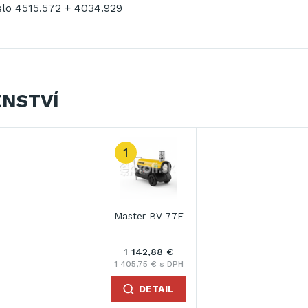
lo 4515.572 + 4034.929
ENSTVÍ
1
Master BV 77E
1 142,88 €
1 405,75 € s DPH
DETAIL