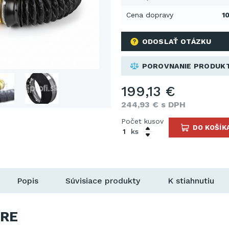
Cena dopravy
10
ODOSLAŤ OTÁZKU
POROVNANIE PRODUK
199,13 €
244,93 € s DPH
Počet kusov
DO KOŠÍK
ks
Popis
Súvisiace produkty
K stiahnutiu
RE