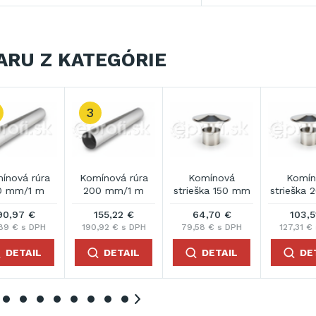
ARU Z KATEGÓRIE
Komínová
Napájací kábel 10
Napájací kábel 10
N
strieška 200 mm
m
m
103,51 €
408,37 €
102,63 €
127,31 € s DPH
502,30 € s DPH
126,24 € s DPH
DETAIL
DETAIL
DETAIL