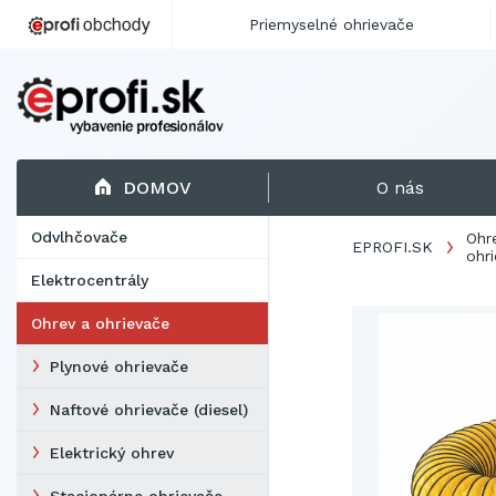
Priemyselné ohrievače
DOMOV
O nás
Odvlhčovače
Ohr
EPROFI.SK
ohr
Elektrocentrály
Ohrev a ohrievače
Plynové ohrievače
Naftové ohrievače (diesel)
Elektrický ohrev