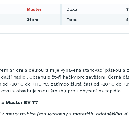
Master
Dĺžka
3
31 cm
Farba
ž
ěrem
31 cm
a délkou
3 m
je vybavena stahovací páskou a 
 další hadicí. Obsahuje čtyři háčky pro zavěšení. Černá čá
 od -30 °C do +110 °C, zatímco žlutá část od -20 °C do +8
 kovu a obsahuje sadu šroubů pro uchycení na topidlo.
dlo
Master BV 77
 2 metry trubice jsou vyrobeny z materiálu odolnějšího v