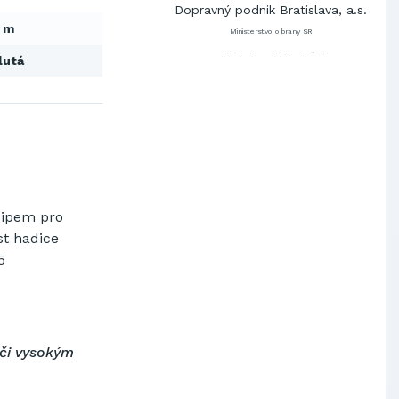
Ministerstvo obrany SR
 m
Východoslovenská distribučná,
a.s.
lutá
SCHINDLER ESKALÁTORY, s.r.o.
Metrostav Slovakia a.s.
Tatry Mountains Resorts, a.s.
Výskumný ústav chemických
vlákien, a.s.
OBAL-SERVIS, a.s. Košice
Prievidzské pekárne a cukrárne
a.s.
zipem pro
Slovenské elektrárne, a.s.
st hadice
Dopravný podnik Bratislava, a.s.
5
Ministerstvo obrany SR
Východoslovenská distribučná,
a.s.
SCHINDLER ESKALÁTORY, s.r.o.
ůči vysokým
Metrostav Slovakia a.s.
Tatry Mountains Resorts, a.s.
Výskumný ústav chemických