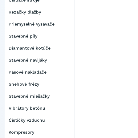
Čistiace stroje
Rezačky dlažby
Priemyselné vysávače
Stavebné píly
Diamantové kotúče
Stavebné navijáky
Pásové nakladače
Snehové frézy
Stavebné miešačky
Vibrátory betónu
Čističky vzduchu
Kompresory