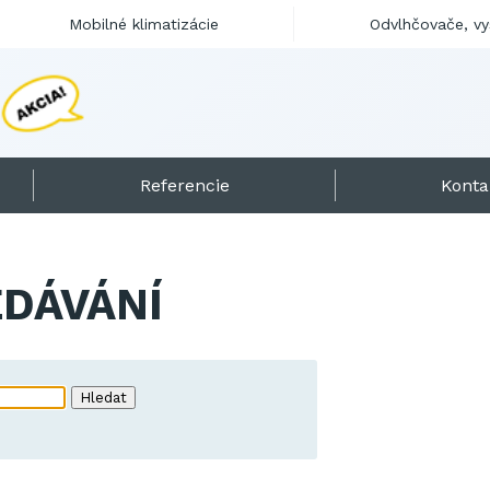
Mobilné klimatizácie
Odvlhčovače, v
M
o
b
i
Referencie
Konta
DÁVÁNÍ
Hledat