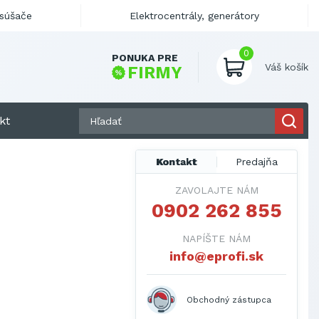
ysúšače
Elektrocentrály, generátory
0
PONUKA PRE
Váš košík
FIRMY
kt
Kontakt
Predajňa
ZAVOLAJTE NÁM
0902 262 855
NAPÍŠTE NÁM
info@eprofi.sk
Obchodný zástupca