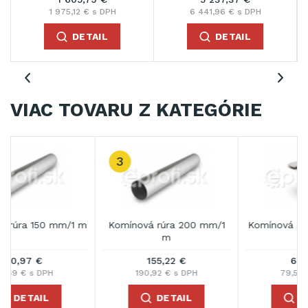
1 975,12 € s DPH
6 441,96 € s DPH
DETAIL
DETAIL
VIAC TOVARU Z KATEGÓRIE
3
m
Komínová rúra 200 mm/1
Komínová strieška 150 mm
m
155,22 €
64,70 €
190,92 € s DPH
79,58 € s DPH
DETAIL
DETAIL