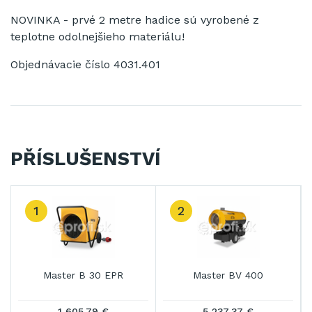
NOVINKA - prvé 2 metre hadice sú vyrobené z
teplotne odolnejšieho materiálu!
Objednávacie číslo 4031.401
PŘÍSLUŠENSTVÍ
1
2
Master B 30 EPR
Master BV 400
1 605,79 €
5 237,37 €