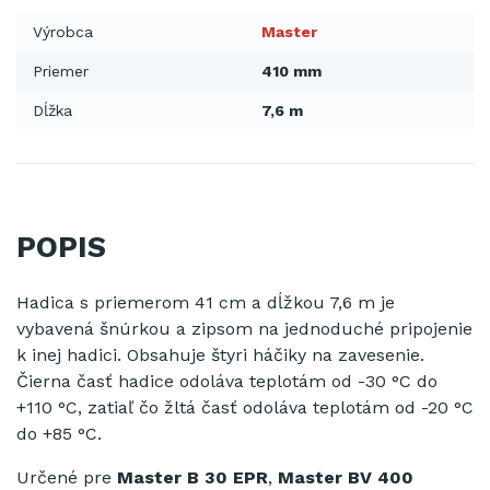
Výrobca
Master
Priemer
410 mm
Dĺžka
7,6 m
POPIS
Hadica s priemerom 41 cm a dĺžkou 7,6 m je
vybavená šnúrkou a zipsom na jednoduché pripojenie
k inej hadici. Obsahuje štyri háčiky na zavesenie.
Čierna časť hadice odoláva teplotám od -30 °C do
+110 °C, zatiaľ čo žltá časť odoláva teplotám od -20 °C
do +85 °C.
Určené pre
Master B 30 EPR
,
Master BV 400