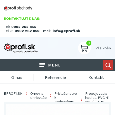
KONTAKTUJTE NÁS:
Tel:
0902 262 855
Tel 3:
0902 262 855
E-mail:
info@eprofi.sk
0
Váš košík
MENU
O nás
Referencie
Kontakt
EPROFI.SK
Ohrev a
Príslušenstvo
Prepojovacia
ohrievače
k
hadica PVC 41
ohrievačom
cm / 7,6 m
Master