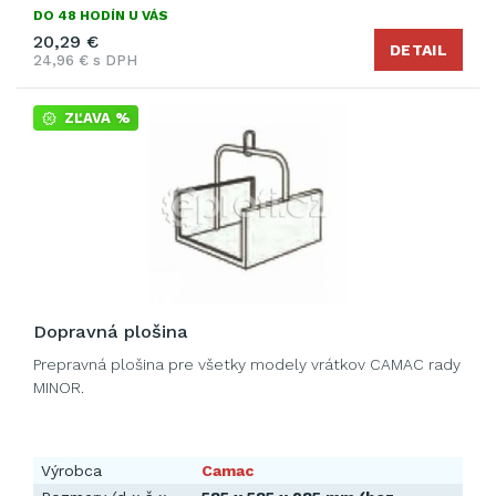
DO 48 HODÍN U VÁS
20,29 €
DETAIL
24,96 € s DPH
ZĽAVA %
Dopravná plošina
Prepravná plošina pre všetky modely vrátkov CAMAC rady
MINOR.
Výrobca
Camac