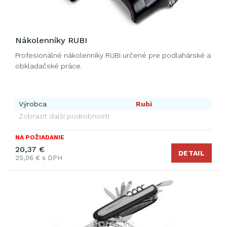
Nákolenníky RUBI
Profesionálné nákolenníky RUBI určené pre podlahárské a
obkladačské práce.
Výrobca
Rubi
Zobrazit další podrobnosti
NA POŽIADANIE
20,37 €
DETAIL
25,06 € s DPH