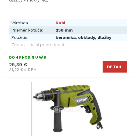
dlažby - mokrý rez.
Výrobca
Rubi
Priemer kotúča:
250 mm
Použitie:
keramika, obklady, dlažby
Zobrazit další podrobnosti
DO 48 HODÍN U VÁS
25,39 €
DETAIL
31,22 € s DPH