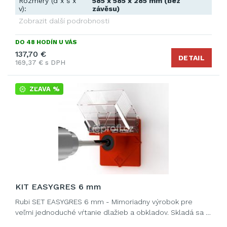
Rozmery (d x š x
585 x 585 x 285 mm (bez
v):
závěsu)
Zobrazit další podrobnosti
DO 48 HODÍN U VÁS
137,70 €
DETAIL
169,37 € s DPH
ZĽAVA %
KIT EASYGRES 6 mm
Rubi SET EASYGRES 6 mm - Mimoriadny výrobok pre
veľmi jednoduché vŕtanie dlažieb a obkladov. Skladá sa …