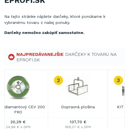
EPROFI.SK
Na
tejto stránke
nájdete
darčeky,
ktoré ponúkame
k
vybranému
tovaru z našej
ponuky.
Darčeky
nemožno
zakúpiť
samostatne.
NAJPREDÁVANEJŠIE
DARČEKY K TOVARU NA
EPROFI.SK
3
KIT EASYGRES 6 mm
Kotúč diamantový CEV 250
PRO
10,46 €
25,39 €
12,87 € s DPH
31,22 € s DPH