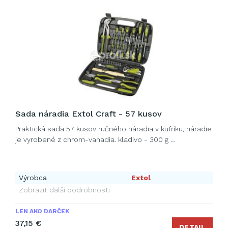
Sada náradia Extol Craft - 57 kusov
Praktická sada 57 kusov ručného náradia v kufríku, náradie
je vyrobené z chrom-vanadia. kladivo - 300 g …
Výrobca
Extol
Zobrazit další podrobnosti
LEN AKO DARČEK
37,15 €
DETAIL