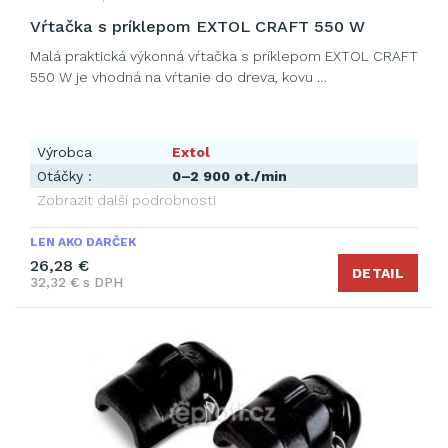
Vŕtačka s príklepom EXTOL CRAFT 550 W
Malá praktická výkonná vŕtačka s príklepom EXTOL CRAFT
550 W je vhodná na vŕtanie do dreva, kovu …
Výrobca
Extol
Otáčky :
0–2 900 ot./min
Zobrazit další podrobnosti
LEN AKO DARČEK
26,28 €
DETAIL
32,32 € s DPH