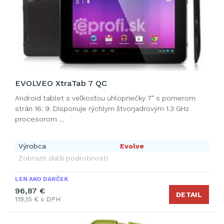
EVOLVEO XtraTab 7 QC
Android tablet s veľkosťou uhlopriečky 7" s pomerom
strán 16: 9. Disponuje rýchlym štvorjadrovým 1.3 GHz
procesorom …
Výrobca
Evolve
Zobrazit další podrobnosti
LEN AKO DARČEK
96,87 €
DETAIL
119,15 € s DPH