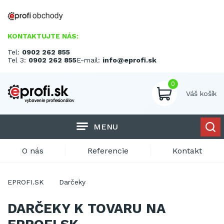
KONTAKTUJTE NÁS:
Tel:
0902 262 855
Tel 3:
0902 262 855
E-mail:
info@eprofi.sk
0
Váš košík
MENU
O nás
Referencie
Kontakt
EPROFI.SK
Darčeky
DARČEKY K TOVARU NA