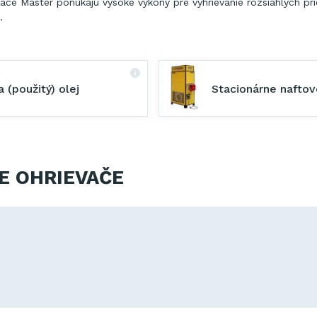
ače Master ponúkajú vysoké výkony pre vyhrievanie rozsiahlych pr
.
a (použitý) olej
Stacionárne naftov
E OHRIEVAČE