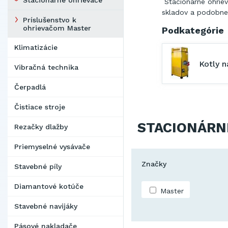
Stacionárne ohrievače
Stacionárne ohriev
skladov a podobne
Príslušenstvo k
ohrievačom Master
Podkategórie
Klimatizácie
Kotly n
Vibračná technika
Čerpadlá
Čistiace stroje
STACIONÁRN
Rezačky dlažby
Priemyselné vysávače
Značky
Stavebné píly
Diamantové kotúče
Master
Stavebné navijáky
Pásové nakladače