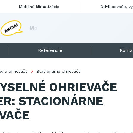
Mobilné klimatizácie
Odvlhčovače, v
M
o
b
i
l
n
é
d
i
e
s
e
l
o
h
r
i
Referencie
Konta
ev a ohrievače
Stacionárne ohrievače
YSELNÉ OHRIEVAČE
R: STACIONÁRNE
VAČE