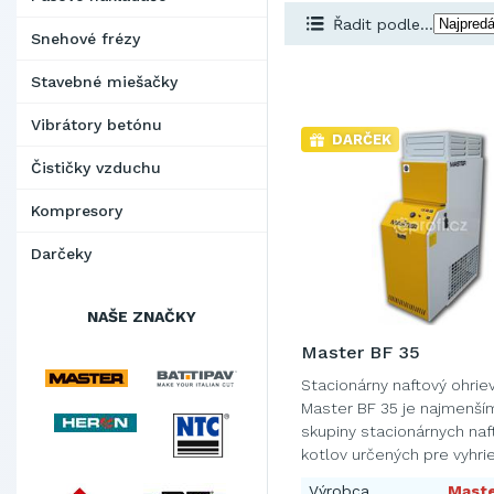
Řadit podle...
Snehové frézy
Stavebné miešačky
Vibrátory betónu
DARČEK
Čističky vzduchu
Kompresory
Darčeky
NAŠE ZNAČKY
Master BF 35
Stacionárny naftový ohrie
Master BF 35 je najmenší
skupiny stacionárnych naf
kotlov určených pre vyhri
priemyselných …
Výrobca
Mast