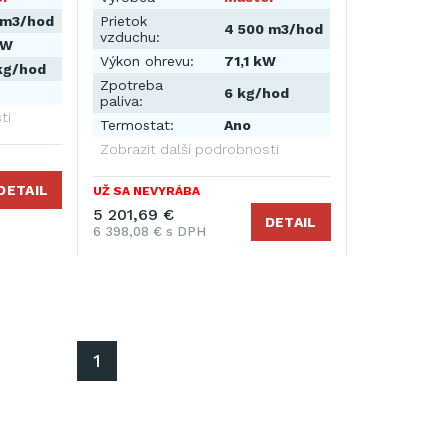
 m3/hod
Prietok
4 500 m3/hod
vzduchu:
kW
Výkon ohrevu:
71,1 kW
kg/hod
Zpotreba
6 kg/hod
paliva:
ti
Termostat:
Ano
Zobrazit další podrobnosti
DETAIL
UŽ SA NEVYRÁBA
5 201,69 €
DETAIL
6 398,08 € s DPH
1