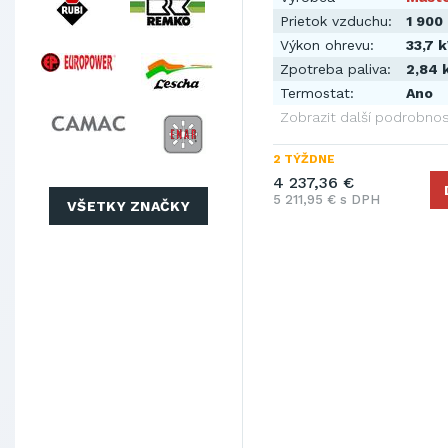
Prietok vzduchu:
1 900
Výkon ohrevu:
33,7 
Zpotreba paliva:
2,84 
Termostat:
Ano
Zobrazit další podrobnos
2 TÝŽDNE
4 237,36 €
5 211,95 € s DPH
VŠETKY ZNAČKY