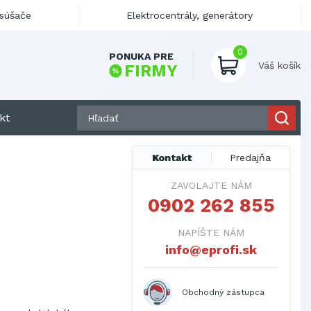
ysúšače
Elektrocentrály, generátory
0
PONUKA PRE
Váš košík
FIRMY
kt
Kontakt
Predajňa
ZAVOLAJTE NÁM
0902 262 855
NAPÍŠTE NÁM
info@eprofi.sk
Obchodný zástupca