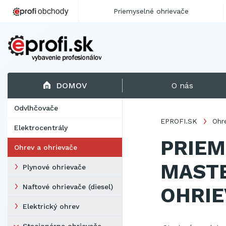
Priemyselné ohrievače
DOMOV
O nás
Odvlhčovače
EPROFI.SK
Ohr
Elektrocentrály
PRIEM
Ohrev a ohrievače
MASTE
Plynové ohrievače
Naftové ohrievače (diesel)
OHRIE
Elektrický ohrev