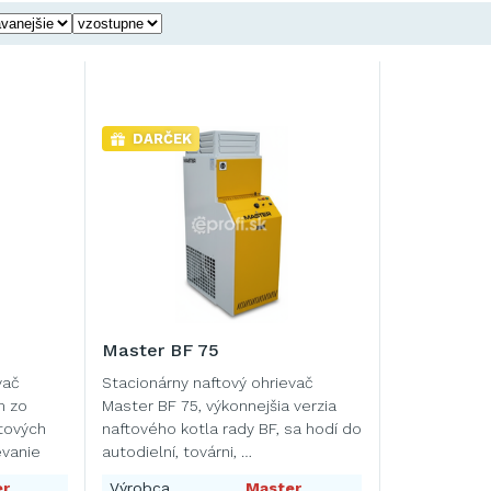
DARČEK
Master BF 75
vač
Stacionárny naftový ohrievač
m zo
Master BF 75, výkonnejšia verzia
tových
naftového kotla rady BF, sa hodí do
evanie
autodielní, továrni, …
er
Výrobca
Master