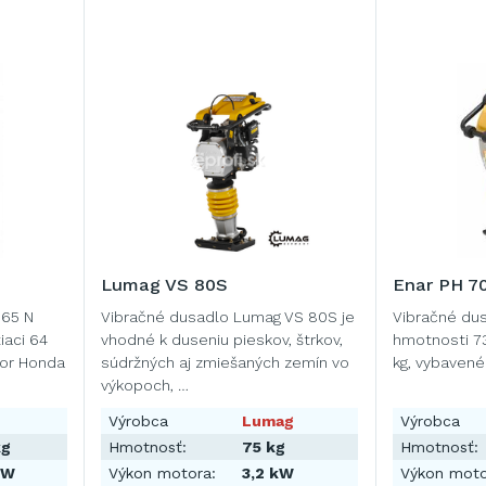
Lumag VS 80S
Enar PH 7
 65 N
Vibračné dusadlo Lumag VS 80S je
Vibračné dus
iaci 64
vhodné k duseniu pieskov, štrkov,
hmotnosti 73
tor Honda
súdržných aj zmiešaných zemín vo
kg, vybaven
výkopoch, …
Výrobca
Lumag
Výrobca
kg
Hmotnosť:
75 kg
Hmotnosť:
kW
Výkon motora:
3,2 kW
Výkon moto