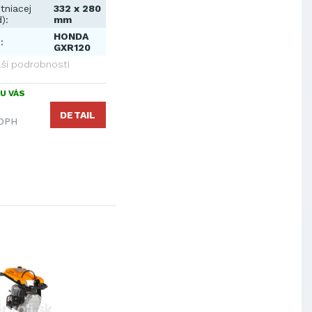
tniacej
332 x 280
):
mm
HONDA
:
GXR120
lší podrobnosti
U VÁS
DETAIL
 DPH