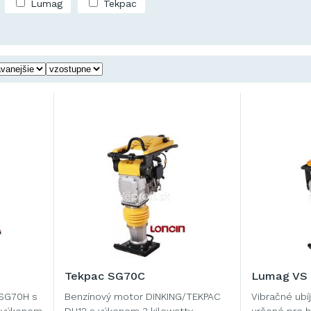
Lumag
Tekpac
Tekpac SG70C
Lumag VS
 SG70H s
Benzínový motor DINKING/TEKPAC
Vibračné ubí