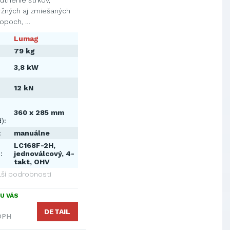
utnenie štrkov,
ržných aj zmiešaných
kopoch, …
Lumag
79 kg
3,8 kW
12 kN
360 x 285 mm
):
:
manuálne
LC168F-2H,
:
jednoválcový, 4-
takt, OHV
lší podrobnosti
U VÁS
DETAIL
 DPH