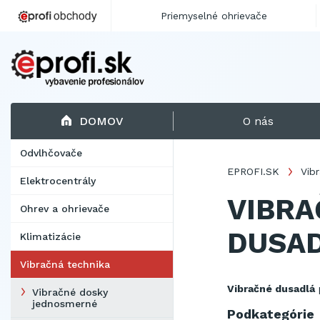
Priemyselné ohrievače
DOMOV
O nás
Odvlhčovače
EPROFI.SK
Vib
Elektrocentrály
VIBRA
Ohrev a ohrievače
DUSA
Klimatizácie
Vibračná technika
Vibračné dusadlá
Vibračné dosky
jednosmerné
Podkategórie