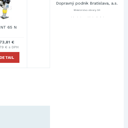
Ministerstvo obrany SR
Východoslovenská distribučná,
a.s.
SCHINDLER ESKALÁTORY, s.r.o.
 NT 65 N
Metrostav Slovakia a.s.
Tatry Mountains Resorts, a.s.
73,81 €
Výskumný ústav chemických
vlákien, a.s.
79 € s DPH
OBAL-SERVIS, a.s. Košice
DETAIL
Prievidzské pekárne a cukrárne
a.s.
Slovenské elektrárne, a.s.
Dopravný podnik Bratislava, a.s.
Ministerstvo obrany SR
Východoslovenská distribučná,
a.s.
SCHINDLER ESKALÁTORY, s.r.o.
Metrostav Slovakia a.s.
Tatry Mountains Resorts, a.s.
Výskumný ústav chemických
vlákien, a.s.