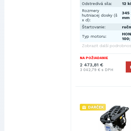
Odstredivá síla:
12 k
Rozmery
345 
hutniacej dosky (š
mm
x d):
Štartovanie:
ruč
HON
Typ motoru:
100;
Zobrazit další podrobnos
NA POŽIADANIE
2 473,81 €
3 042,79 € s DPH
DARČEK