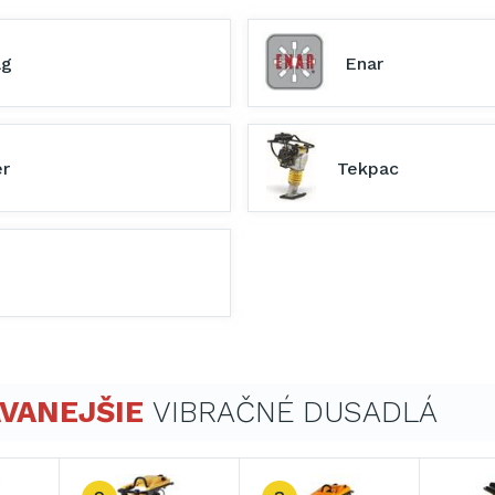
ag
Enar
er
Tekpac
VANEJŠIE
VIBRAČNÉ DUSADLÁ