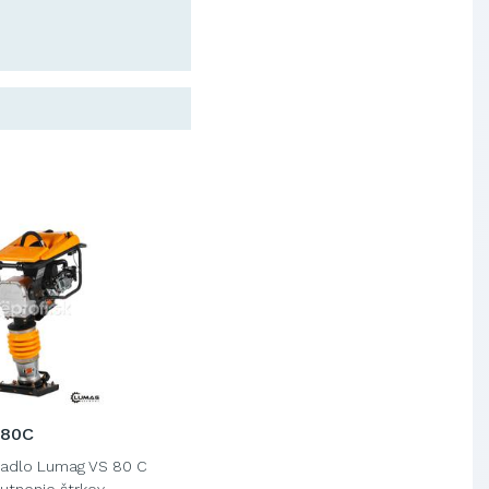
OBAL-SERVIS, a.s. Košice
Prievidzské pekárne a cukrárne
a.s.
 80C
jadlo Lumag VS 80 C