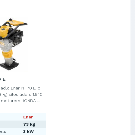
0 E
adlo Enar PH 70 E, o
 kg, silou úderu 1.540
é motorom HONDA …
Enar
73 kg
ra:
3 kW