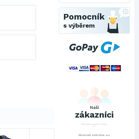
Pomocník
s výběrem
SCHINDLER ESKALÁTORY, s.r.o.
Metrostav Slovakia a.s.
Tatry Mountains Resorts, a.s.
Výskumný ústav chemických
vlákien, a.s.
Naši
OBAL-SERVIS, a.s. Košice
zákazníci
Prievidzské pekárne a cukrárne
a.s.
Slovenské elektrárne, a.s.
Dopravný podnik Bratislava, a.s.