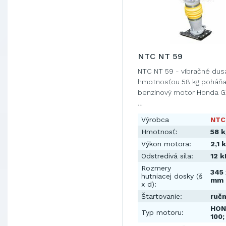
NTC NT 59
NTC NT 59 - vibračné dus
hmotnosťou 58 kg poháň
benzínový motor Honda G
…
Výrobca
NTC
Hmotnosť:
58 
Výkon motora:
2,1 
Odstredivá síla:
12 k
Rozmery
345 
hutniacej dosky (š
mm
x d):
Štartovanie:
ruč
HON
Typ motoru:
100;