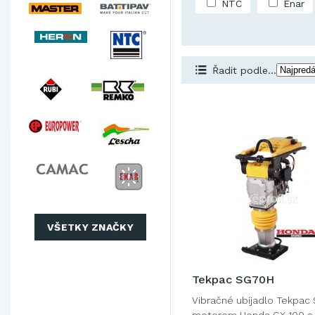
NTC
Enar
Řadit podle...
VŠETKY ZNAČKY
Tekpac SG70H
Vibračné ubíjadlo Tekpac