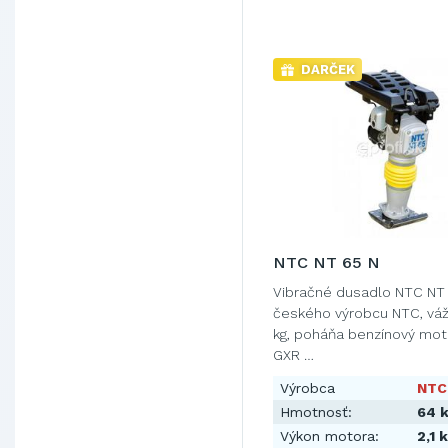
DARČEK
NTC NT 65 N
Vibračné dusadlo NTC NT
českého výrobcu NTC, váž
kg, poháňa benzínový mo
GXR …
Výrobca
NTC
Hmotnosť:
64 
Výkon motora:
2,1 