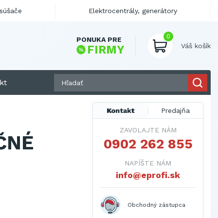
ysúšače
Elektrocentrály, generátory
0
PONUKA PRE
Váš košík
FIRMY
kt
Kontakt
Predajňa
ZAVOLAJTE NÁM
ČNÉ
0902 262 855
NAPÍŠTE NÁM
info@eprofi.sk
Obchodný zástupca