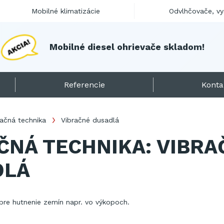
Mobilné klimatizácie
Odvlhčovače, v
M
o
b
i
l
n
é
d
i
e
s
e
l
o
h
r
i
e
v
a
č
e
s
k
l
a
d
o
m
!
Referencie
Konta
račná technika
Vibračné dusadlá
ČNÁ TECHNIKA: VIBRA
DLÁ
pre hutnenie zemín napr. vo výkopoch.