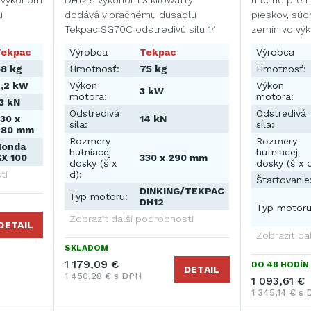
 výkonom
DH12 s výkonom 3 kilowatty
určené pre h
u
dodává vibračnému dusadlu
pieskov, súd
Tekpac SG70C odstredivú silu 14
zemín vo vý
kN …
Tekpac
Výrobca
Tekpac
Výrobca
8 kg
Hmotnosť:
75 kg
Hmotnosť:
2,2 kW
Výkon
Výkon
3 kW
motora:
motora:
3 kN
Odstredivá
Odstredivá
30 x
14 kN
síla:
síla:
280 mm
Rozmery
Rozmery
Honda
hutniacej
hutniacej
X 100
330 x 290 mm
dosky (š x
dosky (š x d
ti
d):
Štartovanie
DINKING/TEKPAC
Typ motoru:
DH12
Typ motoru
Zobrazit další podrobnosti
DETAIL
Zobrazit da
SKLADOM
1 179,09 €
DO 48 HODÍN 
DETAIL
1 450,28 € s DPH
1 093,61 €
1 345,14 € s