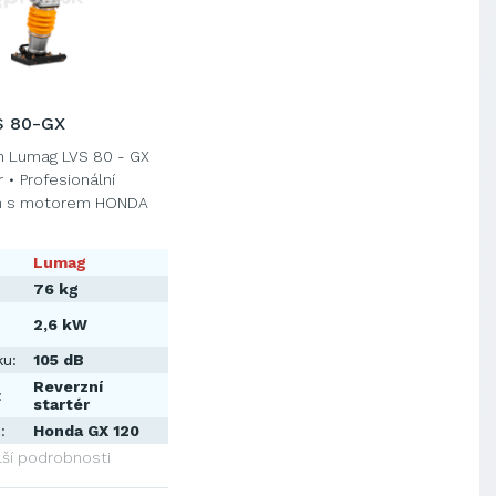
S 80-GX
h Lumag LVS 80 - GX
• Profesionální
ch s motorem HONDA
Lumag
76 kg
2,6 kW
ku:
105 dB
Reverzní
:
startér
:
Honda GX 120
lší podrobnosti