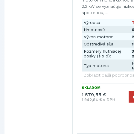
motorom Honda GX 100 s
2,2 kW se vyznačuje nízko
spotrebou, …
Výrobca
Hmotnosť:
6
Výkon motora:
Odstredivá síla:
1
Rozmery hutniacej
3
dosky (š x d):
Typ motoru:
G
Zobrazit další podrobnos
SKLADOM
1 579,55 €
1 942,84 € s DPH