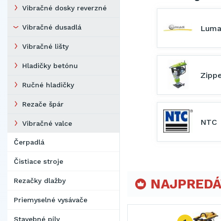
Vibračné dosky reverzné
Vibračné dusadlá
Lum
Vibračné lišty
Hladičky betónu
Zipp
Ručné hladičky
Rezače špár
NTC
Vibračné valce
Čerpadlá
Čistiace stroje
NAJPREDÁ
Rezačky dlažby
Priemyselné vysávače
Stavebné píly