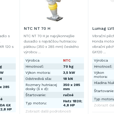
NTC NT 70 H
Lumag LV
adlo s
NTC NT 70 H je najvýkonnejšie
Vibrační pěc
a
dusadlo s najväčšou hutniacou
Honda motor 
XR 120 s
pätkou (350 x 285 mm) českého
vibrační pě
výrobcu …
GX120 …
Výrobca
NTC
Výrobca
kg
Hmotnosť:
70 kg
Hmotnosť:
kW
Výkon motora:
3,5 kW
Výkon
motora:
N
Odstredivá síla:
18 kN
Hladina hlu
Rozmery hutniacej
350 x 285
x 285
dosky (š x d):
mm
Štartovanie
Štartovanie:
ručné
né
Typ motoru
Hatz 1B20;
Typ motoru:
DA GX
4,8 HP
Zobrazit da
 2,8 HP
Zobrazit další podrobnosti