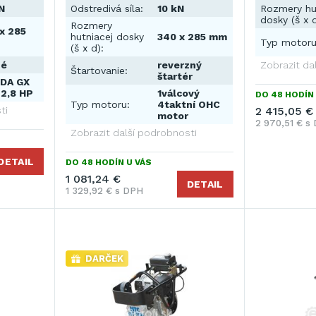
N
Odstredivá síla:
10 kN
Rozmery hu
dosky (š x d
Rozmery
x 285
hutniacej dosky
340 x 285 mm
Typ motoru
(š x d):
né
reverzný
Zobrazit da
Štartovanie:
štartér
DA GX
 2,8 HP
1válcový
DO 48 HODÍN 
Typ motoru:
4taktní OHC
ti
2 415,05 €
motor
2 970,51 € s
Zobrazit další podrobnosti
DETAIL
DO 48 HODÍN U VÁS
1 081,24 €
DETAIL
1 329,92 € s DPH
DARČEK