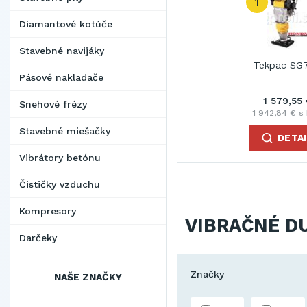
1
Diamantové kotúče
Stavebné navijáky
Tekpac SG
Pásové nakladače
1 579,55
Snehové frézy
1 942,84 € s
Stavebné miešačky
DETA
Vibrátory betónu
Čističky vzduchu
Kompresory
VIBRAČNÉ D
Darčeky
Značky
NAŠE ZNAČKY