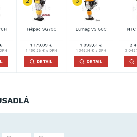
2
3
70H
Tekpac SG70C
Lumag VS 80C
NTC
 €
1 179,09 €
1 093,61 €
2 4
 DPH
1 450,28 € s DPH
1 345,14 € s DPH
3 042,
IL
DETAIL
DETAIL
USADLÁ