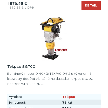
1 579,55 €
DETAIL
1 942,84 € s DPH
Tekpac SG70C
Benzínový motor DINKING/TEKPAC DH12 s výkonom 3
kilowatty dodává vibračnému dusadlu Tekpac SG70C
odstredivú silu 14 kN …
Výrobca
Tekpac
Hmotnosť:
75 kg