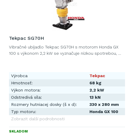
Tekpac SG70H
Vibračné ubíjadlo Tekpac SG70H s motorom Honda GX
100 s výkonom 2,2 kW se vyznačuje nízkou spotrebou, …
Výrobca
Tekpac
Hmotnosť:
68 kg
Výkon motora:
2,2 kW
Odstredivá síla:
13 kN
Rozmery hutniacej dosky (š x d):
330 x 280 mm
Typ motoru:
Honda GX 100
Zobrazit další podrobnosti
SKLADOM