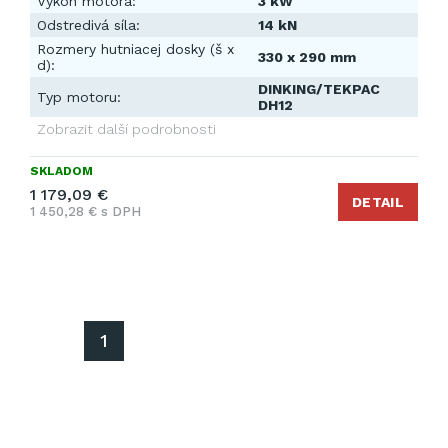
Výkon motora:
3 kW
Odstredivá síla:
14 kN
Rozmery hutniacej dosky (š x
330 x 290 mm
d):
DINKING/TEKPAC
Typ motoru:
DH12
Zobrazit další podrobnosti
SKLADOM
1 179,09 €
DETAIL
1 450,28 € s DPH
1