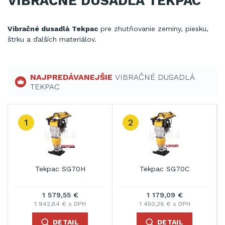
VIBRAČNÉ DUSADLÁ TEKPAC
Vibračné dusadlá
Tekpac
pre
zhutňovanie
zeminy
,
piesku
,
štrku
a
ďalších materiálov
.
NAJPREDÁVANEJŠIE
VIBRAČNÉ DUSADLÁ
TEKPAC
1
2
Tekpac SG70H
Tekpac SG70C
1 579,55 €
1 179,09 €
1 942,84 € s DPH
1 450,28 € s DPH
DETAIL
DETAIL