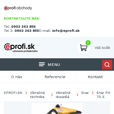
KONTAKTUJTE NÁS:
Tel:
0902 262 855
Tel 3:
0902 262 855
E-mail:
info@eprofi.sk
0
Váš košík
MENU
O nás
Referencie
Kontakt
EPROFI.SK
Vibračná
Vibračné
Enar
Enar PH
technika
dusadlá
70 E