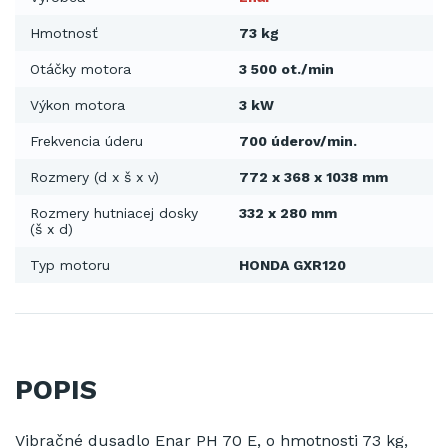
Hmotnosť
73 kg
Otáčky motora
3 500 ot./min
Výkon motora
3 kW
Frekvencia úderu
700 úderov/min.
Rozmery (d x š x v)
772 x 368 x 1038 mm
Rozmery hutniacej dosky
332 x 280 mm
(š x d)
Typ motoru
HONDA GXR120
POPIS
Vibračné dusadlo Enar PH 70 E, o hmotnosti 73 kg,