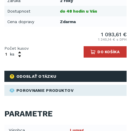
Záruka
2 roky
Dostupnost
do 48 hodín u Vás
Cena dopravy
Zdarma
1 093,61 €
1 345,14 € s DPH
Počet kusov
DO KOŠÍKA
ks
ODOSLAŤ OTÁZKU
POROVNANIE PRODUKTOV
PARAMETRE
Výrobca
Lumag