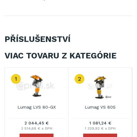
PŘÍSLUŠENSTVÍ
VIAC TOVARU Z KATEGÓRIE
1
2
Lumag LVS 80-GX
Lumag VS 80S
2 044,45 €
1 081,24 €
2 514,68 € s DPH
1 329,92 € s DPH