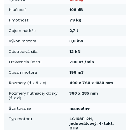
Hlučnosť
108 dB
Hmotnosť
79 kg
Objem nádrže
2,7 l
Výkon motora
3,8 kW
Odstredivá síla
12 kN
Frekvencia úderu
700 ot./min
Obsah motora
196 m3
Rozmery (d x š x v)
490 x 760 x 1030 mm
Rozmery hutniacej dosky
360 x 285 mm
(š x d)
Štartovanie
manuálne
Typ motoru
LC168F-2H,
jednoválcový, 4-takt,
OHV