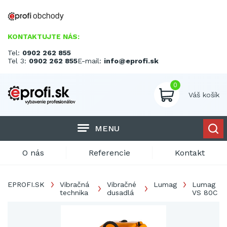
KONTAKTUJTE NÁS:
Tel:
0902 262 855
Tel 3:
0902 262 855
E-mail:
info@eprofi.sk
0
Váš košík
MENU
O nás
Referencie
Kontakt
EPROFI.SK
Vibračná
Vibračné
Lumag
Lumag
technika
dusadlá
VS 80C