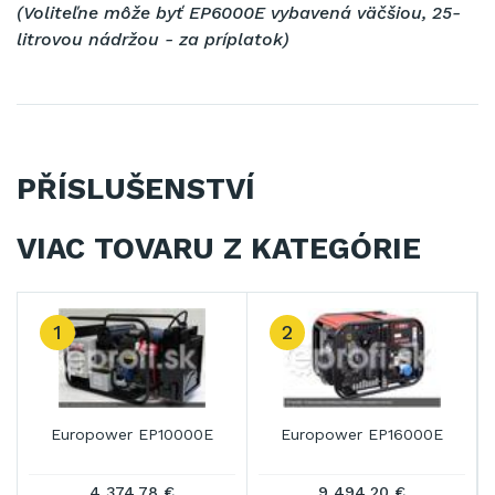
(Voliteľne môže byť EP6000E vybavená
väčšiou, 25-
litrovou nádržou - za príplatok)
PŘÍSLUŠENSTVÍ
VIAC TOVARU Z KATEGÓRIE
1
2
Europower EP10000E
Europower EP16000E
4 374,78 €
9 494,20 €