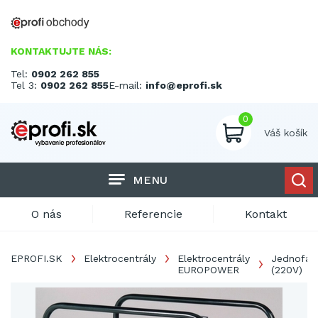
KONTAKTUJTE NÁS:
Tel:
0902 262 855
Tel 3:
0902 262 855
E-mail:
info@eprofi.sk
0
Váš košík
MENU
O nás
Referencie
Kontakt
EPROFI.SK
Elektrocentrály
Elektrocentrály
Jednofáz
EUROPOWER
(220V)