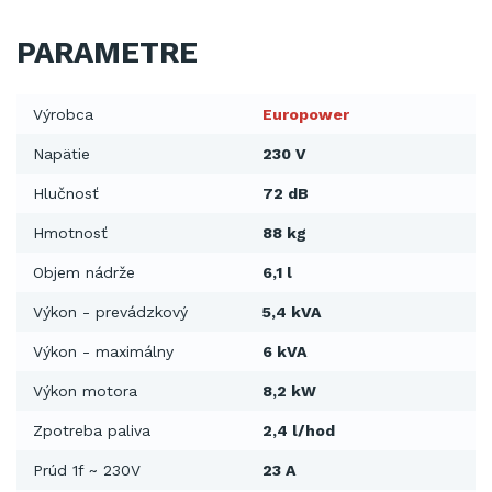
PARAMETRE
Výrobca
Europower
Napätie
230 V
Hlučnosť
72 dB
Hmotnosť
88 kg
Objem nádrže
6,1 l
Výkon - prevádzkový
5,4 kVA
Výkon - maximálny
6 kVA
Výkon motora
8,2 kW
Zpotreba paliva
2,4 l/hod
Prúd 1f ~ 230V
23 A