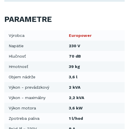
PARAMETRE
Výrobca
Europower
Napätie
230 V
Hlučnosť
70 dB
Hmotnosť
39 kg
Objem nádrže
3,6 l
Výkon - prevádzkový
2 kVA
Výkon - maximálny
2,2 kVA
Výkon motora
3,6 kW
Zpotreba paliva
1 l/hod
Prúd 1f ~ 230V
9 A