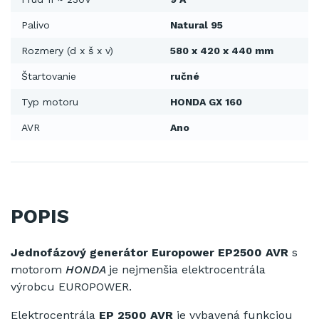
Palivo
Natural 95
Rozmery (d x š x v)
580 x 420 x 440 mm
Štartovanie
ručné
Typ motoru
HONDA GX 160
AVR
Ano
POPIS
Jednofázový generátor Europower EP2500
AVR
s
motorom
HONDA
je nejmenšia elektrocentrála
výrobcu EUROPOWER.
Elektrocentrála
EP
2500
AVR
je
vybavená funkciou