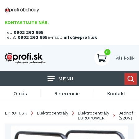
KONTAKTUJTE NÁS:
Tel:
0902 262 855
Tel 3:
0902 262 855
E-mail:
info@eprofi.sk
0
Váš košík
MENU
O nás
Referencie
Kontakt
EPROFI.SK
Elektrocentrály
Elektrocentrály
Jednofáz
EUROPOWER
(220V)