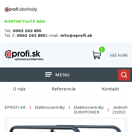
KONTAKTUJTE NÁS:
Tel:
0902 262 855
Tel 3:
0902 262 855
E-mail:
info@eprofi.sk
0
Váš košík
MENU
O nás
Referencie
Kontakt
EPROFI.SK
Elektrocentrály
Elektrocentrály
Jednofáz
EUROPOWER
(220V)