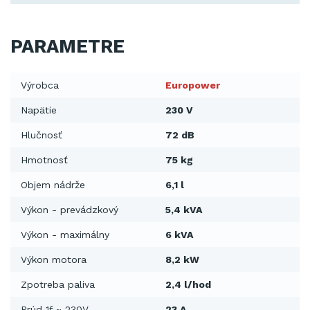
PARAMETRE
Výrobca
Europower
Napätie
230 V
Hlučnosť
72 dB
Hmotnosť
75 kg
Objem nádrže
6,1 l
Výkon - prevádzkový
5,4 kVA
Výkon - maximálny
6 kVA
Výkon motora
8,2 kW
Zpotreba paliva
2,4 l/hod
Prúd 1f ~ 230V
23 A