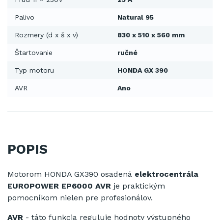
Palivo
Natural 95
Rozmery (d x š x v)
830 x 510 x 560 mm
Štartovanie
ručné
Typ motoru
HONDA GX 390
AVR
Ano
POPIS
Motorom HONDA GX390 osadená
elektrocentrála
EUROPOWER EP6000
AVR
je praktickým
pomocníkom nielen pre profesionálov.
AVR
- táto
funkcia
reguluje
hodnoty
výstupného