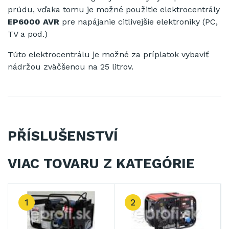
prúdu
,
vďaka
tomu je možné
použitie
elektrocentrály
EP6000
AVR
pre
napájanie
citlivejšie
elektroniky
(
PC,
TV
a pod
.)
Túto
elektrocentrálu
je možné za príplatok
vybaviť
nádržou
zväčšenou
na
25
litrov
.
PŘÍSLUŠENSTVÍ
VIAC TOVARU Z KATEGÓRIE
1
2