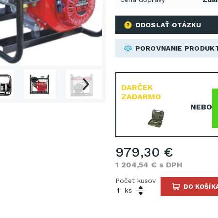
ODOSLAŤ OTÁZKU
POROVNANIE PRODUK
DARČEK
ZADARMO
NEBO
979,30 €
1 204,54 € s DPH
Počet kusov
DO KOŠÍK
ks