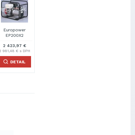
wer
Europower
Europower
Europower
0
EP2500 AVR
EP2500E
EP3300 AVR
 €
1 178,04 €
1 733,62 €
1 284,71 €
s DPH
1 448,99 € s DPH
2 132,36 € s DPH
1 580,20 € s DPH
AIL
DETAIL
DETAIL
DETAIL