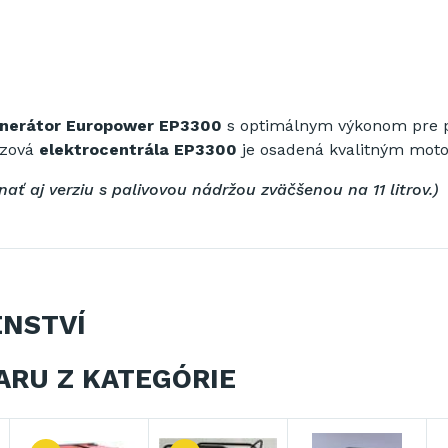
nerátor Europower EP3300
s optimálnym výkonom pre 
ázová
elektrocentrála
EP3300
je osadená kvalitným mo
nať aj verziu s palivovou nádržou zväčšenou na
11 litrov.)
ENSTVÍ
ARU Z KATEGÓRIE