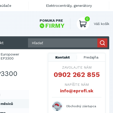
ysúšače
Elektrocentrály, generátory
0
PONUKA PRE
Váš košík
FIRMY
kt
Europower
Kontakt
Predajňa
EP3300
ZAVOLAJTE NÁM
3300
0902 262 855
NAPÍŠTE NÁM
info@eprofi.sk
t
 měsíců
Obchodný zástupca
rma