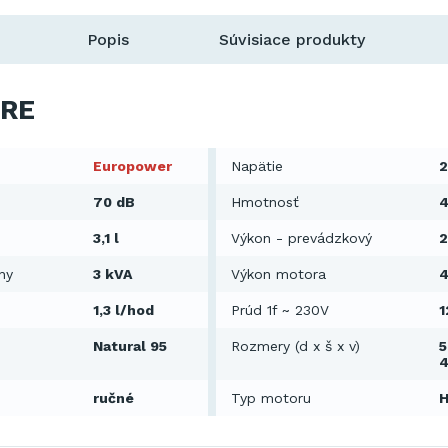
Popis
Súvisiace produkty
RE
Europower
Napätie
2
70 dB
Hmotnosť
4
3,1 l
Výkon - prevádzkový
2
ny
3 kVA
Výkon motora
4
1,3 l/hod
Prúd 1f ~ 230V
1
Natural 95
Rozmery (d x š x v)
5
ručné
Typ motoru