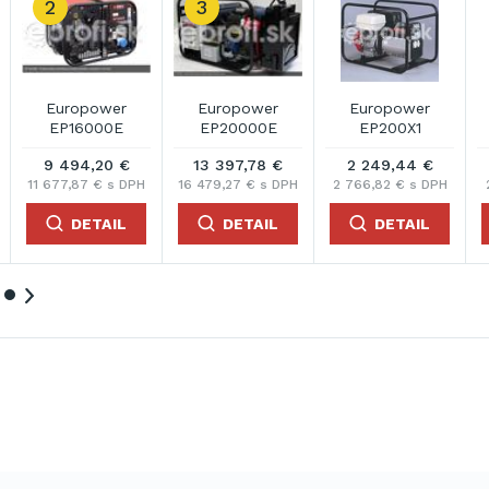
opower
Europower
Europower
Europo
20000E
EP200X1
EP200X2
EP250
97,78 €
2 249,44 €
2 423,97 €
872,63
,27 € s DPH
2 766,82 € s DPH
2 981,48 € s DPH
1 073,33 € 
DETAIL
DETAIL
DETAIL
DET