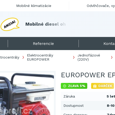
Mobilné klimatizácie
Odvlhčovače, v
M
o
b
i
l
n
é
d
i
e
s
e
l
o
h
r
i
e
v
a
č
e
s
k
l
a
d
o
m
!
Referencie
Konta
Elektrocentrály
Jednofázové
ktrocentrály
EUROPOWER
(220V)
EUROPOWER EP
ZĽAVA 5%
DARČEK
Záruka
5 le
Dostupnost
8-10
Cena dopravy
Zda