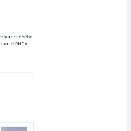
Výskumný ústav chemických
vlákien, a.s.
OBAL-SERVIS, a.s. Košice
Prievidzské pekárne a cukrárne
a.s.
prácu ručného
torom HONDA.