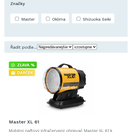
Značky
Master
Oklima
Shizuoka Seiki
Řadit podle...
ZĽAVA %
DARČEK
Master XL 61
Mobilný naftový infračervený ohrievač Master XL 61 k