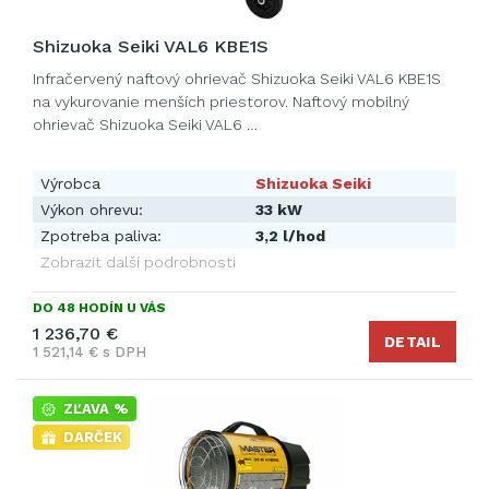
Shizuoka Seiki VAL6 KBE1S
Infračervený naftový ohrievač Shizuoka Seiki VAL6 KBE1S
na vykurovanie menších priestorov. Naftový mobilný
ohrievač Shizuoka Seiki VAL6 …
Výrobca
Shizuoka Seiki
Výkon ohrevu:
33 kW
Zpotreba paliva:
3,2 l/hod
Zobrazit další podrobnosti
DO 48 HODÍN U VÁS
1 236,70 €
DETAIL
1 521,14 € s DPH
ZĽAVA %
DARČEK