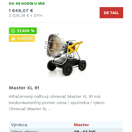
DO 48 HODÍN U VÁS
1 649,07 €
DETAIL
2 028,36 € s DPH
ZĽAVA %
DARČEK
Master XL 91
Infračervený naftový ohrievač Master XL 91 má
bezkonkurenčný pomer cena / spotreba / výkon.
Ohrievač Master XL …
Výrobca
Master
Výkon ohrevu:
29–43 kW