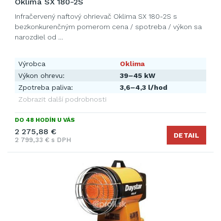
Oklima SX 180-2S
Infračervený naftový ohrievač Oklima SX 180-2S s
bezkonkurenčným pomerom cena / spotreba / výkon sa
narozdiel od …
Výrobca
Oklima
Výkon ohrevu:
39–45 kW
Zpotreba paliva:
3,6–4,3 l/hod
Zobrazit další podrobnosti
DO 48 HODÍN U VÁS
2 275,88 €
DETAIL
2 799,33 € s DPH