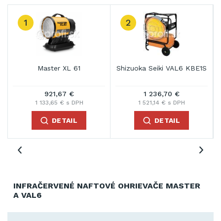
3
S
Shizuoka Seiki VAL6
Master DC 61 (AKKU)
KBE1JA
1 649,07 €
1 472,76 €
2 028,36 € s DPH
1 811,49 € s DPH
DETAIL
DETAIL
INFRAČERVENÉ NAFTOVÉ OHRIEVAČE MASTER
A VAL6