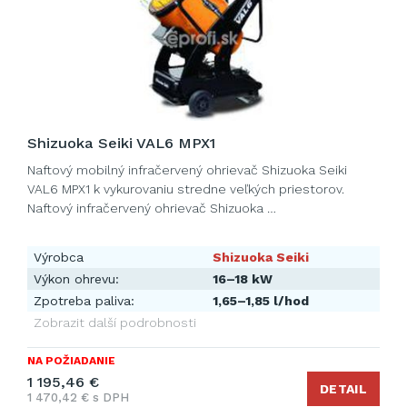
Shizuoka Seiki VAL6 MPX1
Naftový mobilný infračervený ohrievač Shizuoka Seiki
VAL6 MPX1 k vykurovaniu stredne veľkých priestorov.
Naftový infračervený ohrievač Shizuoka …
Výrobca
Shizuoka Seiki
Výkon ohrevu:
16–18 kW
Zpotreba paliva:
1,65–1,85 l/hod
Zobrazit další podrobnosti
NA POŽIADANIE
1 195,46 €
DETAIL
1 470,42 € s DPH