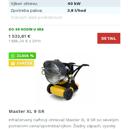
Výkon ohrevu:
40 kW
Zpotreba paliva:
3,8 l/hod
Zobrazit další podrobnosti
DO 48 HODÍN U VÁS
1 533,61 €
DETAIL
1 886,34 € s DPH
ZĽAVA %
DARČEK
Master XL 9 SR
Infračervený naftový ohrievač Master XL 9 SR so skvelým
pomerom cena/spotreba/výkon. Žiadny zápach, vysoký