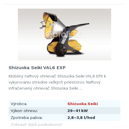
Shizuoka Seiki VAL6 EXP
Mobilný naftový ohrievač Shizuoka Seiki VAL6 EPX k
vykurovaniu stredne veľkých priestorov. Naftový
infračervený ohrievač Shizuoka Seiki …
Výrobca
Shizuoka Seiki
Výkon ohrevu:
29–41 kW
Zpotreba paliva:
2,8–3,8 l/hod
Zobrazit další podrobnosti