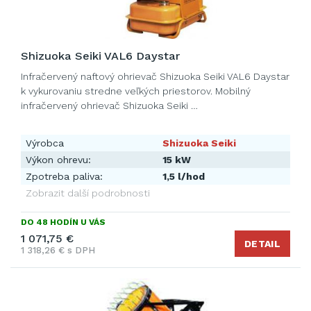
Shizuoka Seiki VAL6 Daystar
Infračervený naftový ohrievač Shizuoka Seiki VAL6 Daystar
k vykurovaniu stredne veľkých priestorov. Mobilný
infračervený ohrievač Shizuoka Seiki …
Výrobca
Shizuoka Seiki
Výkon ohrevu:
15 kW
Zpotreba paliva:
1,5 l/hod
Zobrazit další podrobnosti
DO 48 HODÍN U VÁS
1 071,75 €
DETAIL
1 318,26 € s DPH