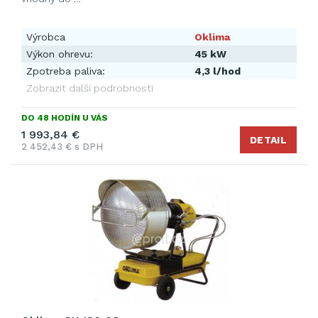
Výrobca
Oklima
Výkon ohrevu:
45 kW
Zpotreba paliva:
4,3 l/hod
Zobrazit další podrobnosti
DO 48 HODÍN U VÁS
1 993,84 €
DETAIL
2 452,43 € s DPH