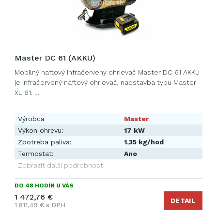
Master DC 61 (AKKU)
Mobilný naftový infračervený ohrievač Master DC 61 AKKU
je infračervený naftový ohrievač, nadstavba typu Master
XL 61. …
Výrobca
Master
Výkon ohrevu:
17 kW
Zpotreba paliva:
1,35 kg/hod
Termostat:
Ano
Zobrazit další podrobnosti
DO 48 HODÍN U VÁS
1 472,76 €
DETAIL
1 811,49 € s DPH