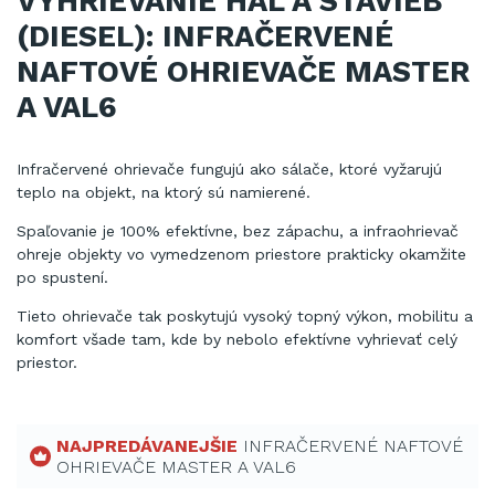
VYHRIEVANIE HÁL A STAVIEB
(DIESEL): INFRAČERVENÉ
NAFTOVÉ OHRIEVAČE MASTER
A VAL6
Infračervené ohrievače fungujú ako sálače, ktoré vyžarujú
teplo na objekt, na ktorý sú namierené.
Spaľovanie je 100% efektívne, bez zápachu, a infraohrievač
ohreje objekty vo vymedzenom priestore prakticky okamžite
po spustení.
Tieto ohrievače tak poskytujú vysoký topný výkon, mobilitu a
komfort všade tam, kde by nebolo efektívne vyhrievať celý
priestor.
NAJPREDÁVANEJŠIE
INFRAČERVENÉ NAFTOVÉ
OHRIEVAČE MASTER A VAL6