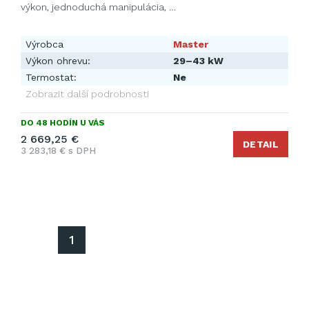
výkon, jednoduchá manipulácia, …
Výrobca
Master
Výkon ohrevu:
29–43 kW
Termostat:
Ne
Zobrazit další podrobnosti
DO 48 HODÍN U VÁS
2 669,25 €
DETAIL
3 283,18 € s DPH
1