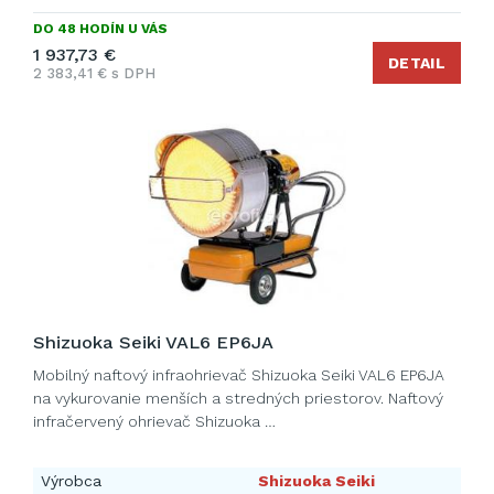
DO 48 HODÍN U VÁS
1 937,73 €
DETAIL
2 383,41 € s DPH
Shizuoka Seiki VAL6 EP6JA
Mobilný naftový infraohrievač Shizuoka Seiki VAL6 EP6JA
na vykurovanie menších a stredných priestorov. Naftový
infračervený ohrievač Shizuoka …
Výrobca
Shizuoka Seiki