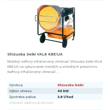
Shizuoka Seiki VAL6 KBE1JA
Mobilný naftový infračervený ohrievač Shizuoka Seiki VAL6
KBE1JA na vykurovanie menších a stredných priestorov.
Naftový infračervený ohrievač …
Výrobca
Shizuoka Seiki
Výkon ohrevu:
40 kW
Zpotreba paliva:
3,8 l/hod
Zobrazit další podrobnosti