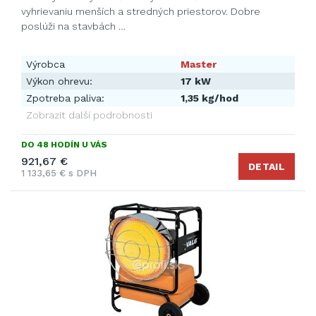
vyhrievaniu menších a stredných priestorov. Dobre
poslúži na stavbách …
Výrobca
Master
Výkon ohrevu:
17 kW
Zpotreba paliva:
1,35 kg/hod
Zobrazit další podrobnosti
DO 48 HODÍN U VÁS
921,67 €
DETAIL
1 133,65 € s DPH