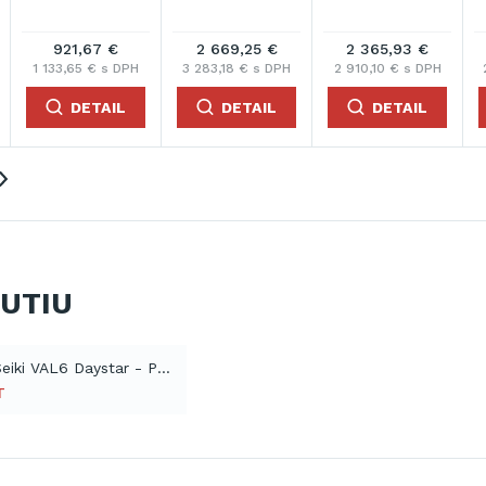
921,67 €
2 669,25 €
2 365,93 €
1 133,65 € s DPH
3 283,18 € s DPH
2 910,10 € s DPH
DETAIL
DETAIL
DETAIL
NUTIU
Shizuoka Seiki VAL6 Daystar - Prospekt (PDF)
T