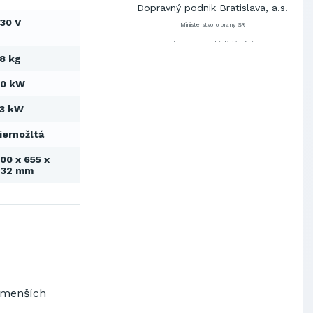
Dopravný podnik Bratislava, a.s.
30 V
Ministerstvo obrany SR
Východoslovenská distribučná,
a.s.
8 kg
SCHINDLER ESKALÁTORY, s.r.o.
60 kW
Metrostav Slovakia a.s.
Tatry Mountains Resorts, a.s.
3 kW
Výskumný ústav chemických
vlákien, a.s.
iernožltá
OBAL-SERVIS, a.s. Košice
00 x 655 x
732 mm
Prievidzské pekárne a cukrárne
a.s.
Slovenské elektrárne, a.s.
Dopravný podnik Bratislava, a.s.
Ministerstvo obrany SR
Východoslovenská distribučná,
a.s.
SCHINDLER ESKALÁTORY, s.r.o.
Metrostav Slovakia a.s.
menších
Tatry Mountains Resorts, a.s.