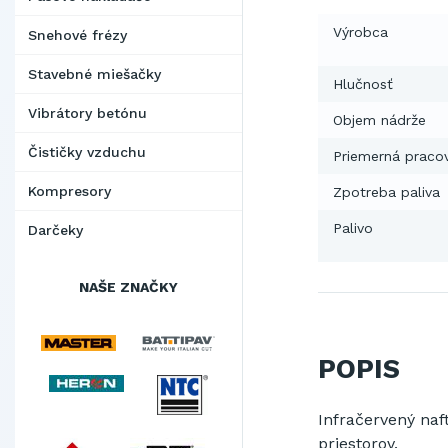
Výrobca
Snehové frézy
Stavebné miešačky
Hlučnosť
Vibrátory betónu
Objem nádrže
Čističky vzduchu
Priemerná praco
Kompresory
Zpotreba paliva
Palivo
Darčeky
NAŠE ZNAČKY
POPIS
I
nfračervený naf
priestorov
.