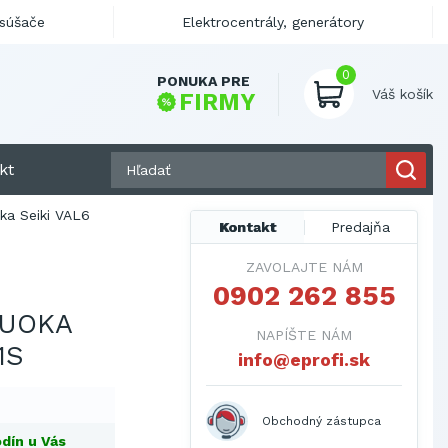
ysúšače
Elektrocentrály, generátory
0
PONUKA PRE
Váš košík
FIRMY
kt
ka Seiki VAL6
Kontakt
Predajňa
ZAVOLAJTE NÁM
0902 262 855
ZUOKA
NAPÍŠTE NÁM
1S
info@eprofi.sk
Obchodný zástupca
dín u Vás