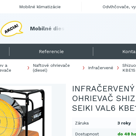
Mobilné klimatizácie
Odvlhčovače, v
M
o
b
i
l
n
é
d
i
e
s
e
l
o
h
r
i
e
v
a
č
e
s
k
l
a
d
o
m
!
Referencie
Konta
ev a
Naftové ohrievače
Shizuo
Infračervené
ievače
(diesel)
KBE1S
INFRAČERVENÝ
OHRIEVAČ SHI
SEIKI VAL6 KBE
Záruka
3 roky
Dostupnost
do 48 ho