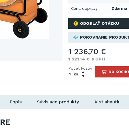
Cena dopravy
Zdarma
ODOSLAŤ OTÁZKU
POROVNANIE PRODUK
1 236,70 €
1 521,14 € s DPH
Počet kusov
DO KOŠÍK
ks
Popis
Súvisiace produkty
K stiahnutiu
RE