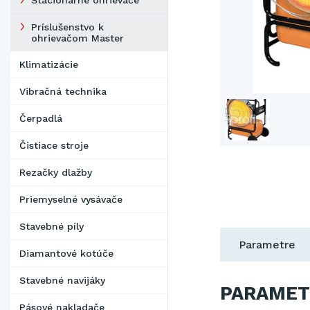
Stacionárne ohrievače
Príslušenstvo k
ohrievačom Master
Klimatizácie
Vibračná technika
Čerpadlá
Čistiace stroje
Rezačky dlažby
Priemyselné vysávače
Stavebné píly
Parametre
Diamantové kotúče
Stavebné navijáky
PARAMET
Pásové nakladače