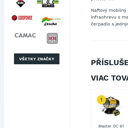
Naftový
mobilný
infraohrevu
s
ma
čerpadlo
s jedn
VŠETKY ZNAČKY
PŘÍSLUŠ
VIAC TOV
1
iki
Shizuoka Seiki
Shizuoka Seiki
Master DC 61