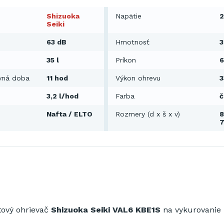
Shizuoka
Napätie
2
Seiki
63 dB
Hmotnosť
3
35 l
Príkon
vná doba
11 hod
Výkon ohrevu
3
3,2 l/hod
Farba
č
Nafta / ELTO
Rozmery (d x š x v)
8
tový ohrievač
Shizuoka
Seiki VAL6 KBE1S
na vykurovanie