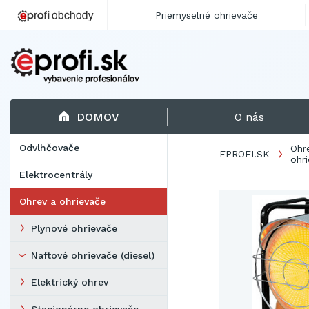
Priemyselné ohrievače
DOMOV
O nás
Odvlhčovače
Ohr
EPROFI.SK
ohr
Elektrocentrály
Ohrev a ohrievače
Plynové ohrievače
Naftové ohrievače (diesel)
Elektrický ohrev