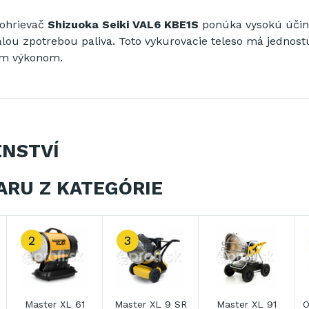
ohrievač
Shizuoka
Seiki VAL6 KBE1S
ponúka
vysokú úči
lou
z
potrebou
paliva
.
Toto
vykurovacie teleso
má
jednos
ým
výkonom
.
ENSTVÍ
ARU Z KATEGÓRIE
2
3
Master XL 61
Master XL 9 SR
Master XL 91
O