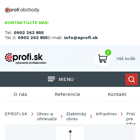
KONTAKTUJTE NÁS:
Tel:
0902 262 855
Tel 3:
0902 262 855
E-mail:
info@eprofi.sk
0
Váš košík
MENU
O nás
Referencie
Kontakt
EPROFI.SK
Ohrev a
Elektrický
Infraohrev
Príslu
ohrievače
ohrev
pre
infraži
náhra
trubic