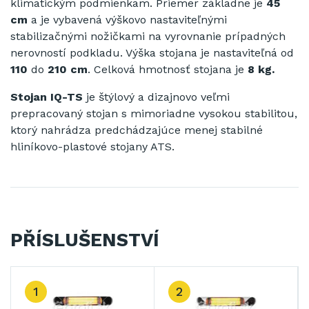
klimatickým podmienkam. Priemer základne je
45
cm
a je vybavená výškovo nastaviteľnými
stabilizačnými nožičkami na vyrovnanie prípadných
nerovností podkladu. Výška stojana je nastaviteľná od
110
do
210 cm
. Celková hmotnosť stojana je
8 kg.
Stojan IQ-TS
je štýlový a dizajnovo veľmi
prepracovaný stojan s mimoriadne vysokou stabilitou,
ktorý nahrádza predchádzajúce menej stabilné
hliníkovo-plastové stojany ATS.
PŘÍSLUŠENSTVÍ
1
2