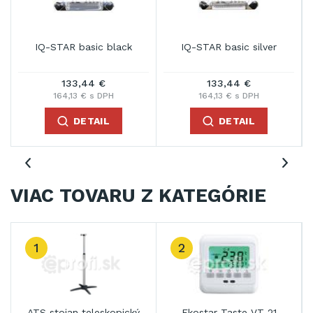
IQ-STAR basic black
IQ-STAR basic silver
133,44 €
133,44 €
164,13 € s DPH
164,13 € s DPH
DETAIL
DETAIL
VIAC TOVARU Z KATEGÓRIE
1
2
ATS stojan teleskopický
Ekostar Taste VT-21