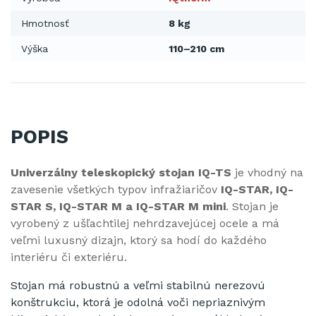
Hmotnosť
8 kg
Výška
110–210 cm
POPIS
Univerzálny teleskopický stojan IQ-TS
je vhodný na
zavesenie všetkých typov infražiaričov
IQ-STAR, IQ-
STAR S, IQ-STAR M a IQ-STAR M mini
. Stojan je
vyrobený z ušľachtilej nehrdzavejúcej ocele a má
veľmi luxusný dizajn, ktorý sa hodí do každého
interiéru či exteriéru.
Stojan má robustnú a veľmi stabilnú nerezovú
konštrukciu, ktorá je odolná voči nepriaznivým