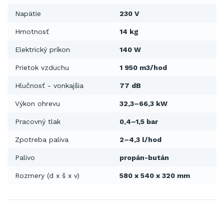
Napätie
230 V
Hmotnosť
14 kg
Elektrický príkon
140 W
Prietok vzduchu
1 950 m3/hod
Hlučnosť - vonkajšia
77 dB
Výkon ohrevu
32,3–66,3 kW
Pracovný tlak
0,4–1,5 bar
Zpotreba paliva
2–4,3 l/hod
Palivo
propán-bután
Rozmery (d x š x v)
580 x 540 x 320 mm