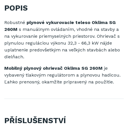
POPIS
Robustné
plynové
vykurovacie teleso
Oklima
SG
260M
s
manuálnym
ovládaním
, vhodné
na
stavby
a
na
vykurovanie
priemyselných
priestorov
. Ohrievač
s
plynulou
reguláciou výkonu
32,3
-
66,3
kW
nájde
uplatnenie
predovšetkým
na
veľkých stavbách alebo
dielňach.
Mobilný
plynový
ohrievač
Oklima
SG
260M
je
vybavený
tlakovým
regulátorom
a
plynovou
hadicou
.
Ľahko
prenosný,
okamžite
pripravený
na použitie.
PŘÍSLUŠENSTVÍ