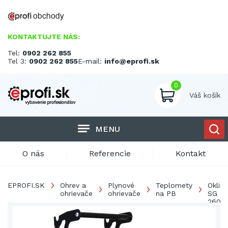
KONTAKTUJTE NÁS:
Tel:
0902 262 855
Tel 3:
0902 262 855
E-mail:
info@eprofi.sk
0
Váš košík
MENU
O nás
Referencie
Kontakt
EPROFI.SK
Ohrev a
Plynové
Teplomety
Oklim
ohrievače
ohrievače
na PB
SG
260M