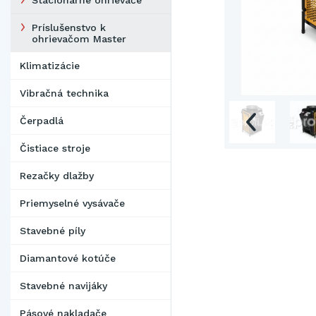
Stacionárne ohrievače
Príslušenstvo k
ohrievačom Master
Klimatizácie
Vibračná technika
Čerpadlá
Čistiace stroje
Rezačky dlažby
Priemyselné vysávače
Stavebné píly
Diamantové kotúče
Stavebné navijáky
Pásové nakladače