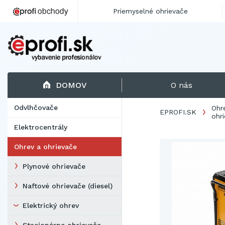
Priemyselné ohrievače
DOMOV
O nás
Odvlhčovače
Ohr
EPROFI.SK
ohr
Elektrocentrály
Ohrev a ohrievače
Plynové ohrievače
Naftové ohrievače (diesel)
Elektrický ohrev