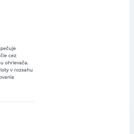
Výskumný ústav chemických
vlákien, a.s.
OBAL-SERVIS, a.s. Košice
Prievidzské pekárne a cukrárne
a.s.
zpečuje
ečie cez
u ohrievača.
loty v rozsahu
ovania