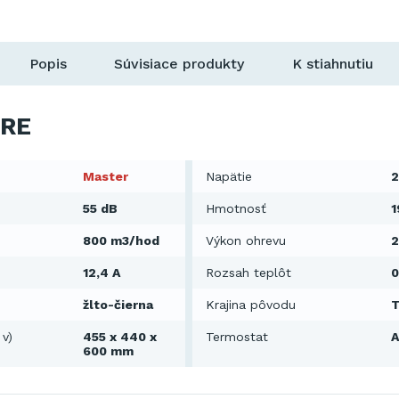
Popis
Súvisiace produkty
K stiahnutiu
RE
Master
Napätie
2
55 dB
Hmotnosť
1
800 m3/hod
Výkon ohrevu
2
12,4 A
Rozsah teplôt
0
žlto-čierna
Krajina pôvodu
T
 v)
455 x 440 x
Termostat
600 mm