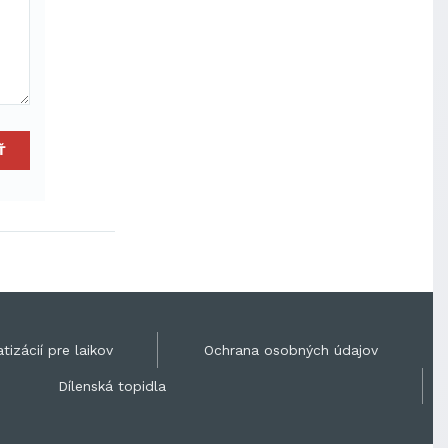
Ť
tizácií pre laikov
Ochrana osobných údajov
Dílenská topidla