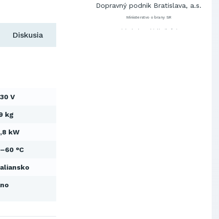
Dopravný podnik Bratislava, a.s.
Ministerstvo obrany SR
Východoslovenská distribučná,
Diskusia
a.s.
SCHINDLER ESKALÁTORY, s.r.o.
Metrostav Slovakia a.s.
Tatry Mountains Resorts, a.s.
Výskumný ústav chemických
vlákien, a.s.
30 V
OBAL-SERVIS, a.s. Košice
9 kg
Prievidzské pekárne a cukrárne
a.s.
,8 kW
Slovenské elektrárne, a.s.
Dopravný podnik Bratislava, a.s.
–60 °C
Ministerstvo obrany SR
aliansko
Východoslovenská distribučná,
a.s.
Ano
SCHINDLER ESKALÁTORY, s.r.o.
Metrostav Slovakia a.s.
Tatry Mountains Resorts, a.s.