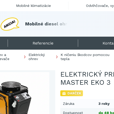
Mobilné klimatizácie
Odvlhčovače, v
M
o
b
i
l
n
é
d
i
e
s
e
l
o
h
r
i
e
v
a
č
e
s
k
l
a
d
o
m
!
Referencie
Konta
ev a
Elektrický
K ničeniu škodcov pomocou
ievače
ohrev
tepla
ELEKTRICKÝ PR
MASTER EKO 3
DARČEK
Záruka
3 roky
Dostupnost
do 48 ho