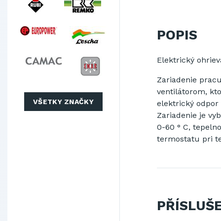
POPIS
Elektrický ohrie
Zariadenie pracu
ventilátorom, kt
VŠETKY ZNAČKY
elektrický odpor 
Z
ariadenie je v
0-60 ° C,
tepelno
termostatu pri t
PŘÍSLUŠ