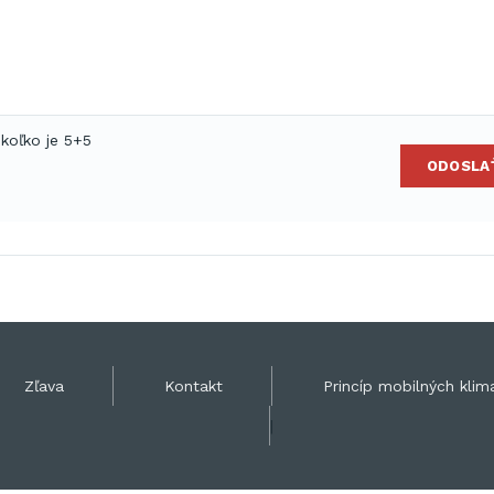
 koľko je 5+5
ODOSLA
Zľava
Kontakt
Princíp mobilných klima
|