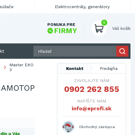
ysúšače
Elektrocentrály, generátory
0
PONUKA PRE
Váš košík
FIRMY
kt
Master EKO
Kontakt
Predajňa
3
ZAVOLAJTE NÁM
IAMOTOP
0902 262 855
NAPÍŠTE NÁM
info@eprofi.sk
Obchodný zástupca
dín u Vás