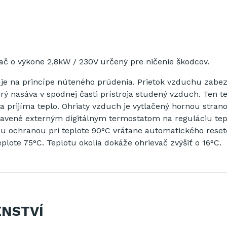
vač o výkone 2,8kW / 230V určený pre ničenie škodcov.
je na princípe núteného prúdenia.
P
rietok vzduchu zabe
orý nasáva v spodnej časti prístroja
studený vzduch. Ten
t
a prijíma teplo.
Ohriaty vzduch je vytlačený hornou strano
ybavené externým digitálnym termostatom na reguláciu tep
u ochranou pri teplote 90°C vrátane automatického reset
eplote 75°C.
Teplotu okolia dokáže ohrievač zvýšiť o 16°C.
ENSTVÍ