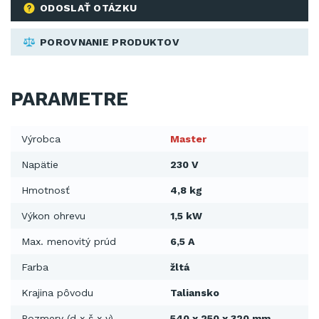
ODOSLAŤ OTÁZKU
POROVNANIE PRODUKTOV
PARAMETRE
Výrobca
Master
Napätie
230 V
Hmotnosť
4,8 kg
Výkon ohrevu
1,5 kW
Max. menovitý prúd
6,5 A
Farba
žltá
Krajina pôvodu
Taliansko
Rozmery (d x š x v)
540 x 250 x 320 mm