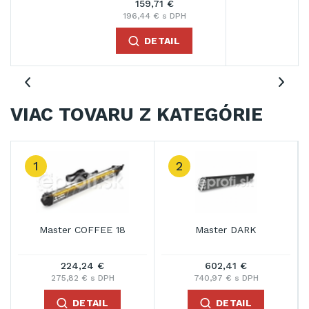
159,71 €
196,44 € s DPH
DETAIL
VIAC TOVARU Z KATEGÓRIE
3
Master FACT 20
Master HALL3000
383,33 €
570,12 €
471,49 € s DPH
701,25 € s DPH
DETAIL
DETAIL