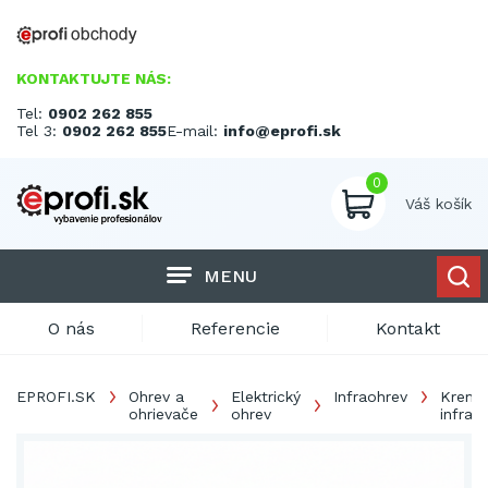
KONTAKTUJTE NÁS:
Tel:
0902 262 855
Tel 3:
0902 262 855
E-mail:
info@eprofi.sk
0
Váš košík
MENU
O nás
Referencie
Kontakt
EPROFI.SK
Ohrev a
Elektrický
Infraohrev
Kremí
ohrievače
ohrev
infraži