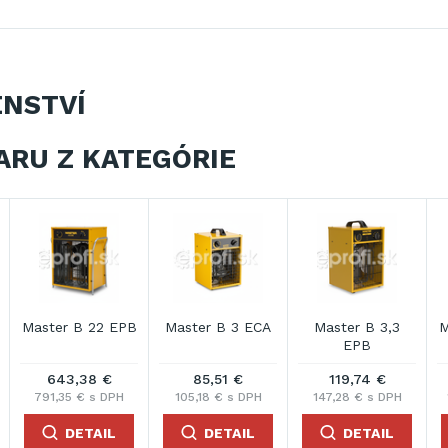
ENSTVÍ
ARU Z KATEGÓRIE
Master B 22 EPB
Master B 3 ECA
Master B 3,3
M
EPB
643,38 €
85,51 €
119,74 €
791,35 € s DPH
105,18 € s DPH
147,28 € s DPH
DETAIL
DETAIL
DETAIL