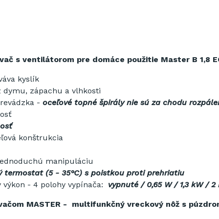
evač s ventilátorom pre domáce použitie Master B 1,8 E
áva kyslík
z dymu, zápachu a vlhkosti
revádzka -
oceľové
topné špirály nie sú za chodu rozpále
osť
nosť
eľová konštrukcia
jednoduchú manipuláciu
termostat (5 - 35°C) s poistkou proti prehriatiu
ý výkon - 4 polohy vypínača:
vypnuté / 0,65 W / 1,3 kW / 2
vačom MASTER - multifunkčný vreckový nôž s púzdro