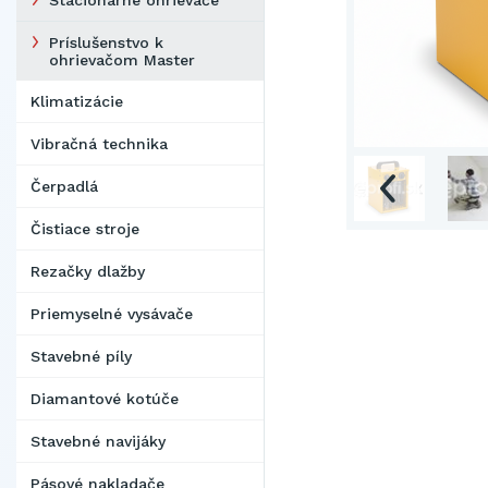
Stacionárne ohrievače
Príslušenstvo k
ohrievačom Master
Klimatizácie
Vibračná technika
Čerpadlá
Čistiace stroje
Rezačky dlažby
Priemyselné vysávače
Stavebné píly
Diamantové kotúče
Stavebné navijáky
Pásové nakladače