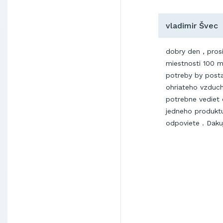
vladimir Švec
dobry den , pros
miestnosti 100 
potreby by posta
ohriateho vzduch
potrebne vediet 
jedneho produkt
odpoviete . Dak