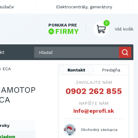
ysúšače
Elektrocentrály, generátory
0
PONUKA PRE
Váš košík
FIRMY
kt
8 ECA
Kontakt
Predajňa
ZAVOLAJTE NÁM
IAMOTOP
0902 262 855
ECA
NAPÍŠTE NÁM
info@eprofi.sk
 roky
Obchodný zástupca
kladom