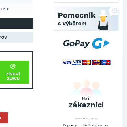
,31 €
Pomocník
s výběrem
TOV
SCHINDLER ESKALÁTORY, s.r.o.
ZÍSKAŤ
Metrostav Slovakia a.s.
ZĽAVU
Tatry Mountains Resorts, a.s.
Výskumný ústav chemických
vlákien, a.s.
Naši
OBAL-SERVIS, a.s. Košice
zákazníci
Prievidzské pekárne a cukrárne
a.s.
Slovenské elektrárne, a.s.
A
Dopravný podnik Bratislava, a.s.