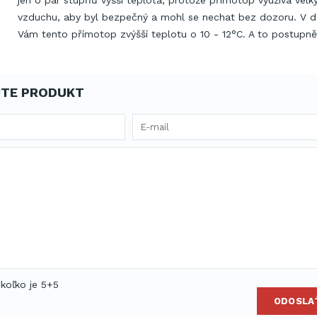
jen o pár stupňů vyšší teplota, protože přímotop využívá velk
vzduchu, aby byl bezpečný a mohl se nechat bez dozoru. V 
Vám tento přímotop zvýšší teplotu o 10 - 12°C. A to postupně
TE PRODUKT
 koľko je 5+5
ODOSLA