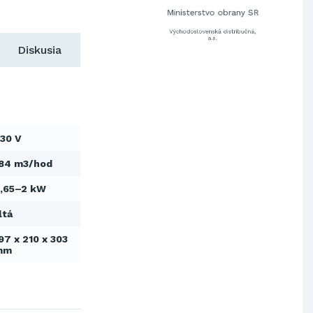
Ministerstvo obrany SR
Východoslovenská distribučná,
a.s.
Diskusia
SCHINDLER ESKALÁTORY, s.r.o.
Metrostav Slovakia a.s.
Tatry Mountains Resorts, a.s.
Výskumný ústav chemických
vlákien, a.s.
OBAL-SERVIS, a.s. Košice
30 V
Prievidzské pekárne a cukrárne
a.s.
84 m3/hod
Slovenské elektrárne, a.s.
,65–2 kW
Dopravný podnik Bratislava, a.s.
Ministerstvo obrany SR
ltá
Východoslovenská distribučná,
a.s.
97 x 210 x 303
mm
SCHINDLER ESKALÁTORY, s.r.o.
Metrostav Slovakia a.s.
Tatry Mountains Resorts, a.s.
Výskumný ústav chemických
vlákien, a.s.