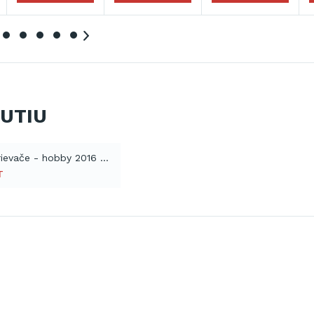
NUTIU
Master ohrievače - hobby 2016 (PDF)
T