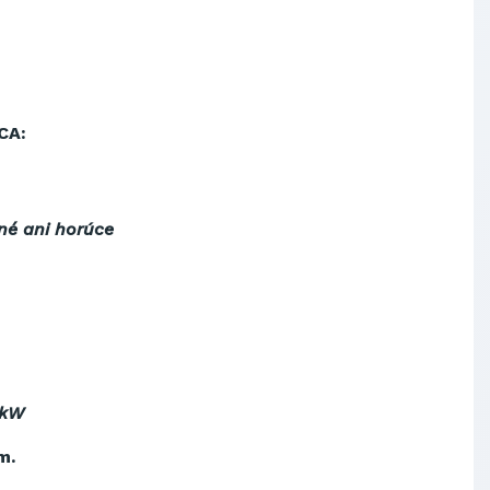
OBAL-SERVIS, a.s. Košice
Prievidzské pekárne a cukrárne
a.s.
CA:
né ani horúce
 kW
m.