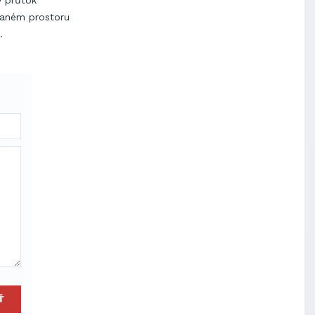
ý průtok
daném prostoru
.
Ť