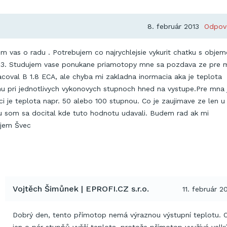
8. február 2013
Odpov
im vas o radu . Potrebujem co najrychlejsie vykurit chatku s obje
m3. Studujem vase ponukane priamotopy mne sa pozdava ze pre 
coval B 1.8 ECA, ale chyba mi zakladna inormacia aka je teplota
u pri jednotlivych vykonovych stupnoch hned na vystupe.Pre mna 
ci je teplota napr. 50 alebo 100 stupnou. Co je zaujimave ze len u
u som sa docital kde tuto hodnotu udavali. Budem rad ak mi
ujem Švec
Vojtěch Šimůnek | EPROFI.CZ s.r.o.
11. február 2
Dobrý den, tento přímotop nemá výraznou výstupní teplotu. 