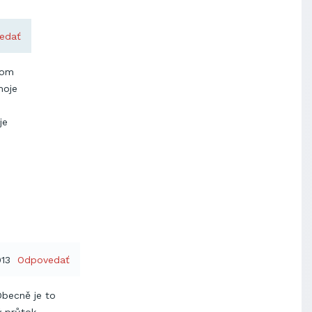
edať
mom
moje
je
013
Odpovedať
Obecně je to