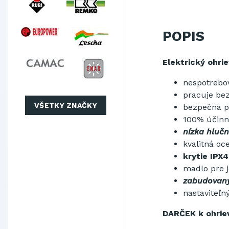
POPIS
Elektrický ohri
nespotrebov
pracuje be
VŠETKY ZNAČKY
bezpečná p
100% účinn
nízka hluč
kvalitná oc
krytie IPX4
madlo pre 
zabudovaný 
nastaviteľn
DARČEK k ohrie