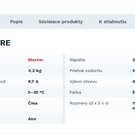
Popis
Súvisiace produkty
K stiahnutiu
RE
Master
Napätie
2
4,2 kg
Prietok vzduchu
1
rúd
8,7 A
Výkon ohrevu
0
5–35 °C
Farba
ž
Čína
Rozmery (d x š x v)
1
Ano