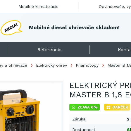
Mobilné klimatizácie
Odvlhčovače, v
M
o
b
i
l
n
é
d
i
e
s
e
l
o
h
r
i
e
v
a
č
e
s
k
l
a
d
o
m
!
Referencie
Konta
ev a ohrievače
Elektrický ohrev
Priamotopy
Master B 1,
ELEKTRICKÝ PR
MASTER B 1,8 
ZĽAVA 6%
DARČEK
Záruka
2
Dostupnost
S