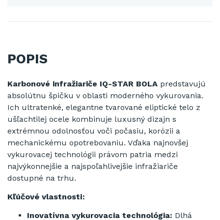
POPIS
Karbonové infražiariče IQ-STAR BOLA
predstavujú
absolútnu špičku v oblasti moderného vykurovania.
Ich ultratenké, elegantne tvarované eliptické telo z
ušľachtilej ocele kombinuje luxusný dizajn s
extrémnou odolnosťou voči počasiu, korózii a
mechanickému opotrebovaniu. Vďaka najnovšej
vykurovacej technológii právom patria medzi
najvýkonnejšie a najspoľahlivejšie infražiariče
dostupné na trhu.
Kľúčové vlastnosti:
Inovatívna vykurovacia technológia:
Dlhá