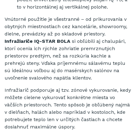
to v horizontálnej aj vertikálnej polohe.
Vnútorné použitie je všestranné – od prikurovania v
obytných miestnostiach cez kancelárie, showroomy,
dielne, prevádzky až po skladové priestory.
Infražiariče IQ-STAR BOLA
si obľúbili aj chalupári,
ktorí ocenia ich rýchle zohriatie premrznutých
priestorov predtým, než sa rozkúria kachle a
prehrejú steny. Vďaka príjemnému sálavému teplu
sú ideálnou voľbou aj do masérskych salónov na
uvoľnenie svalového napätia klientov.
Infražiarič podporuje aj tzv. zónové vykurovanie, kedy
môžete cielene vykurovať konkrétne miesta vo
väčších priestoroch. Tento spôsob je obľúbený najmä
v dielňach, halách alebo napríklad v kostoloch, kde
potrebujete teplo len v určitých častiach a chcete
dosiahnuť maximálne úspory.