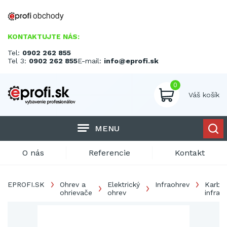
KONTAKTUJTE NÁS:
Tel:
0902 262 855
Tel 3:
0902 262 855
E-mail:
info@eprofi.sk
0
Váš košík
MENU
O nás
Referencie
Kontakt
EPROFI.SK
Ohrev a
Elektrický
Infraohrev
Karbó
ohrievače
ohrev
infraži