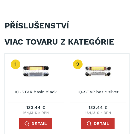
PŘÍSLUŠENSTVÍ
VIAC TOVARU Z KATEGÓRIE
3
r
IQ-STAR black
IQ-STAR BOLA 2000W
Black
170,23 €
166,82 €
209,38 € s DPH
205,19 € s DPH
DETAIL
DETAIL