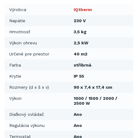
Výrobca
IQtherm
Napätie
230 V
Hmotnosť
3,5 kg
Výkon ohrevu
2,5 kW
Určené pre priestor
40 m2
Farba
stříbrná
Krytie
IP 55
Rozmery (d x š x v)
90 x 7,4 x 17,4 cm
Výkon
1000 / 1500 / 2000 /
2500 W
Diaľkový ovládač
Ano
Regulácia výkonu
Ano
Termostat
Ano