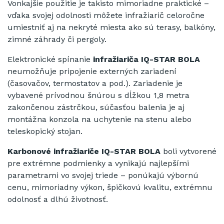
Vonkajšie použitie je takisto mimoriadne praktické –
vďaka svojej odolnosti môžete infražiarič celoročne
umiestniť aj na nekryté miesta ako sú terasy, balkóny,
zimné záhrady či pergoly.
Elektronické spínanie
infražiariča IQ-STAR BOLA
neumožňuje pripojenie externých zariadení
(časovačov, termostatov a pod.). Zariadenie je
vybavené prívodnou šnúrou s dĺžkou 1,8 metra
zakončenou zástrčkou, súčasťou balenia je aj
montážna konzola na uchytenie na stenu alebo
teleskopický stojan.
Karbonové infražiariče IQ-STAR BOLA
boli vytvorené
pre extrémne podmienky a vynikajú najlepšími
parametrami vo svojej triede – ponúkajú výbornú
cenu, mimoriadny výkon, špičkovú kvalitu, extrémnu
odolnosť a dlhú životnosť.