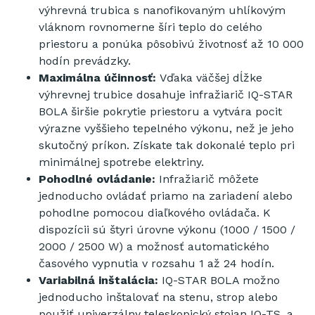
výhrevná trubica s nanofikovaným uhlíkovým
vláknom rovnomerne šíri teplo do celého
priestoru a ponúka pôsobivú životnosť až 10 000
hodín prevádzky.
Maximálna účinnosť:
Vďaka väčšej dĺžke
výhrevnej trubice dosahuje infražiarič IQ-STAR
BOLA širšie pokrytie priestoru a vytvára pocit
výrazne vyššieho tepelného výkonu, než je jeho
skutočný príkon. Získate tak dokonalé teplo pri
minimálnej spotrebe elektriny.
Pohodlné ovládanie:
Infražiarič môžete
jednoducho ovládať priamo na zariadení alebo
pohodlne pomocou diaľkového ovládača. K
dispozícii sú štyri úrovne výkonu (1000 / 1500 /
2000 / 2500 W) a možnosť automatického
časového vypnutia v rozsahu 1 až 24 hodín.
Variabilná inštalácia:
IQ-STAR BOLA možno
jednoducho inštalovať na stenu, strop alebo
použiť univerzálny teleskopický stojan IQ-TS, a