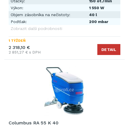
Otáčky:
150 ot./min
Výkon:
1 550 W
Objem zásobníka na nečistoty:
40 l
Podtlak:
200 mbar
Zobrazit další podrobnosti
1 TÝŽDEŇ
2 318,10 €
DETAIL
2 851,27 € s DPH
Columbus RA 55 K 40