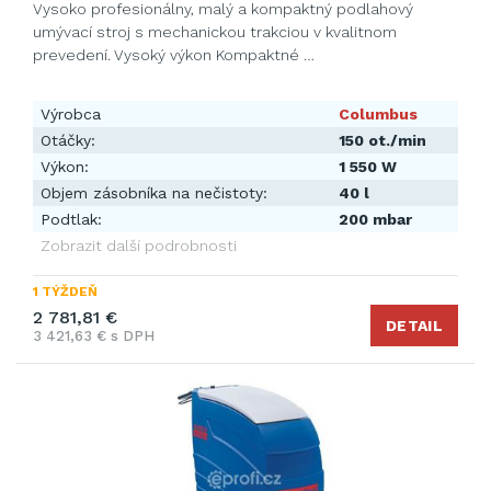
Vysoko profesionálny, malý a kompaktný podlahový
umývací stroj s mechanickou trakciou v kvalitnom
prevedení. Vysoký výkon Kompaktné …
Výrobca
Columbus
Otáčky:
150 ot./min
Výkon:
1 550 W
Objem zásobníka na nečistoty:
40 l
Podtlak:
200 mbar
Zobrazit další podrobnosti
1 TÝŽDEŇ
2 781,81 €
DETAIL
3 421,63 € s DPH