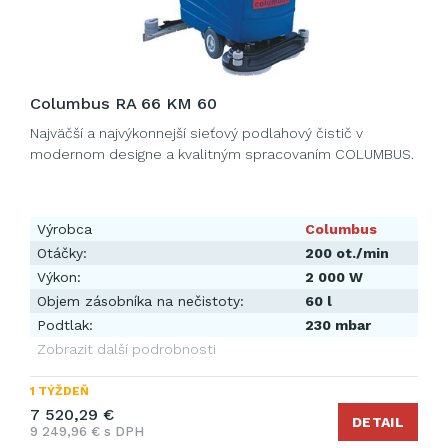
Columbus RA 66 KM 60
Najväčší a najvýkonnejší sieťový podlahový čistič v
modernom designe a kvalitným spracovaním COLUMBUS.
Výrobca
Columbus
Otáčky:
200 ot./min
Výkon:
2 000 W
Objem zásobníka na nečistoty:
60 l
Podtlak:
230 mbar
Zobrazit další podrobnosti
1 TÝŽDEŇ
7 520,29 €
DETAIL
9 249,96 € s DPH