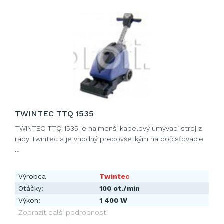
TWINTEC TTQ 1535
TWINTEC TTQ 1535 je najmenší kabelový umývací stroj z
rady Twintec a je vhodný predovšetkým na dočisťovacie
…
Výrobca
Twintec
Otáčky:
100 ot./min
Výkon:
1 400 W
Zobrazit další podrobnosti