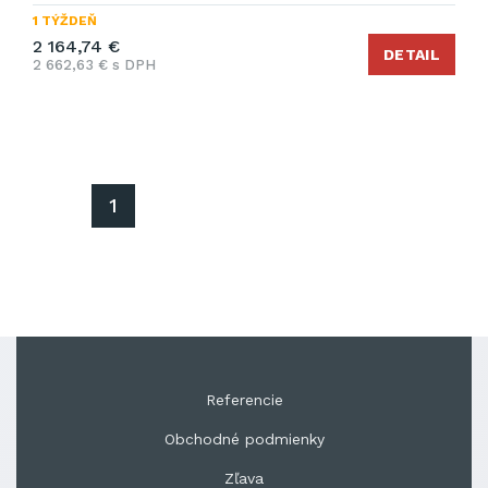
1 TÝŽDEŇ
2 164,74 €
DETAIL
2 662,63 € s DPH
1
Referencie
Obchodné podmienky
Zľava