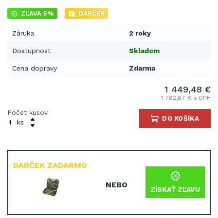
ZĽAVA 5%
DARČEK
Záruka
2 roky
Dostupnost
Skladom
Cena dopravy
Zdarma
1 449,48 €
1 782,87 € s DPH
Počet kusov
DO KOŠÍKA
ks
DARČEK ZADARMO
NEBO
ZÍSKAŤ ZĽAVU