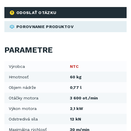
ODOSLAŤ OTÁZKU
POROVNANIE PRODUKTOV
PARAMETRE
Výrobca
NTC
Hmotnosť
60 kg
Objem nádrže
0,77 l
Otáčky motora
3 600 ot./min
Výkon motora
2,1 kW
Odstredivá síla
12 kN
Maximálna rýchlosť
30 m/min