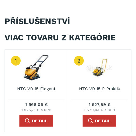
PŘÍSLUŠENSTVÍ
VIAC TOVARU Z KATEGÓRIE
1
2
NTC VD 15 Elegant
NTC VD 15 P Praktik
1 568,06 €
1 527,99 €
1 928,71 € s DPH
1 879,43 € s DPH
DETAIL
DETAIL