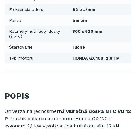
Frekvencia úderu
92 ot./min
Palivo
benzín
Rozmery hutniacej dosky
300 x 520 mm
(š x d)
Štartovanie
ručné
Typ motoru
HONDA GX 100; 2,8 HP
POPIS
Univerzálna jednosmerná
vibračná doska NTC VD 12
P
Praktik poháňaná motorom Honda GX 120 s
výkonom 2,1 kW vyvolávajúca hutniacu silu 12 kN.