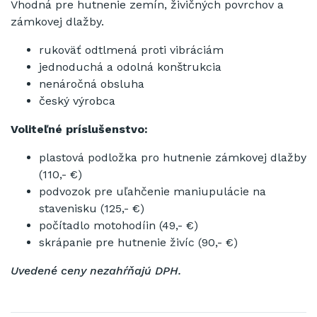
Vhodná pre hutnenie zemín, živičných povrchov a
zámkovej dlažby.
rukoväť odtlmená proti vibráciám
jednoduchá a odolná konštrukcia
nenáročná obsluha
český výrobca
Voliteľné príslušenstvo:
plastová podložka pro hutnenie zámkovej dlažby
(110,- €)
podvozok pre uľahčenie maniupulácie na
stavenisku (125,- €)
počítadlo motohodíin (49,- €)
skrápanie pre hutnenie živíc (90,- €)
Uvedené
ceny
nezahŕňajú
DPH
.