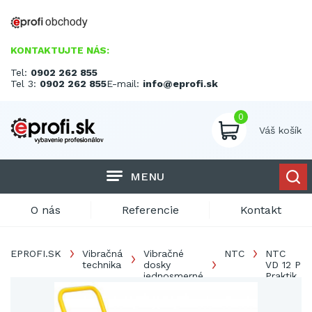
KONTAKTUJTE NÁS:
Tel:
0902 262 855
Tel 3:
0902 262 855
E-mail:
info@eprofi.sk
0
Váš košík
MENU
O nás
Referencie
Kontakt
EPROFI.SK
Vibračná
Vibračné
NTC
NTC
technika
dosky
VD 12 P
jednosmerné
Praktik