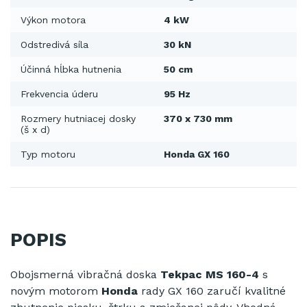
Výkon motora
4 kW
Odstredivá síla
30 kN
Účinná hĺbka hutnenia
50 cm
Frekvencia úderu
95 Hz
Rozmery hutniacej dosky
370 x 730 mm
(š x d)
Typ motoru
Honda GX 160
POPIS
Obojsmerná vibračná doska
Tekpac MS 160-4
s
novým motorom
Honda
rady GX 160 zaručí kvalitné