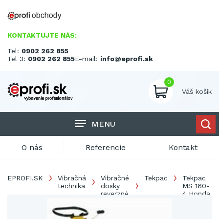
KONTAKTUJTE NÁS:
Tel:
0902 262 855
Tel 3:
0902 262 855
E-mail:
info@eprofi.sk
0
Váš košík
MENU
O nás
Referencie
Kontakt
EPROFI.SK
Vibračná
Vibračné
Tekpac
Tekpac
technika
dosky
MS 160-
reverzné
4 Honda