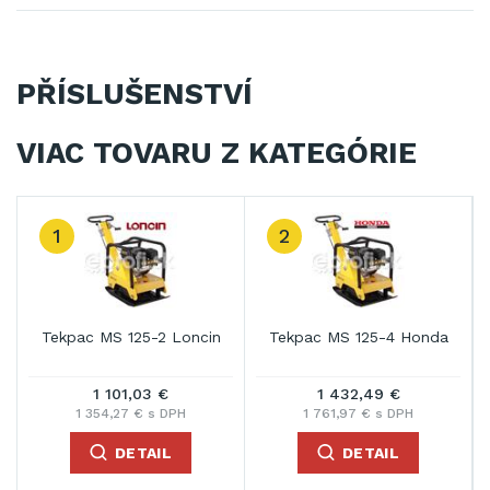
PŘÍSLUŠENSTVÍ
VIAC TOVARU Z KATEGÓRIE
1
2
Tekpac MS 125-2 Loncin
Tekpac MS 125-4 Honda
1 101,03 €
1 432,49 €
1 354,27 € s DPH
1 761,97 € s DPH
DETAIL
DETAIL