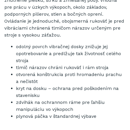
zhutnenie piesku, štrku a zmiešanej pôdy. Vhodná
pre prácu v úzkych výkopoch, okolo základov,
podporných pilierov, stien a bočných oprení.
Ovládanie je jednoduché, obojsmerná rukoväť je pred
vibráciami chránená tlmičom nárazov určeným pre
stroje s vysokou záťažou.
odolný povrch vibračnej dosky znižuje jej
opotrebovanie a predlžuje tak životnosť celého
stroja
tlmič nárazov chráni rukoväť i rám stroja
otvorená konštrukcia proti hromadeniu prachu
a nečistôt
kryt na dosku – ochrana pred poškodením na
stavenisku
zdvihák na ochrannom ráme pre ľahšiu
manipuláciu vo výkopoch
plynová páčka v štandardnej výbave