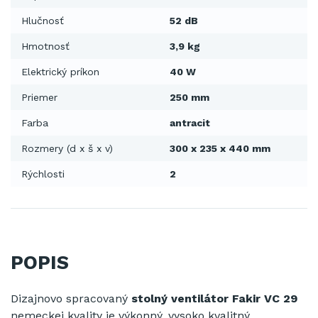
Hlučnosť
52 dB
Hmotnosť
3,9 kg
Elektrický príkon
40 W
Priemer
250 mm
Farba
antracit
Rozmery (d x š x v)
300 x 235 x 440 mm
Rýchlosti
2
POPIS
Dizajnovo
spracovaný
stolný
ventilátor
Fakir
VC
29
nemeckej kvality
je
výkonný
, vysoko
kvalitný,