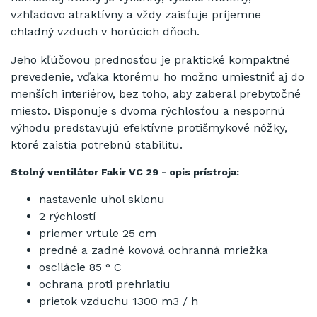
vzhľadovo
atraktívny a
vždy
zaisťuje
príjemne
chladný
vzduch v
horúcich
dňoch
.
Jeho
kľúčovou
prednosťou
je praktické
kompaktné
prevedenie,
vďaka
ktorému ho
možno umiestniť
aj do
menších
interiérov,
bez toho, aby
zaberal
prebytočné
miesto
.
Disponuje
s
dvoma
rýchlosťou
a
nespornú
výhodu
predstavujú efektívne
protišmykové
nôžky,
ktoré
zaistia
potrebnú stabilitu
.
Stolný
ventilátor
Fakir
VC
29
- opis
prístroja:
nastavenie
uhol
sklonu
2
rýchlostí
priemer
vrtule
25
cm
predné
a zadné
kovová
ochranná
mriežka
oscilácie
85
°
C
ochrana proti
prehriatiu
prietok
vzduchu
1300
m3
/
h