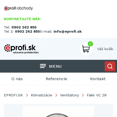
KONTAKTUJTE NÁS:
Tel:
0902 262 855
Tel 3:
0902 262 855
E-mail:
info@eprofi.sk
0
Váš košík
MENU
O nás
Referencie
Kontakt
EPROFI.SK
Klimatizácie
Ventilátory
Fakir VC 29