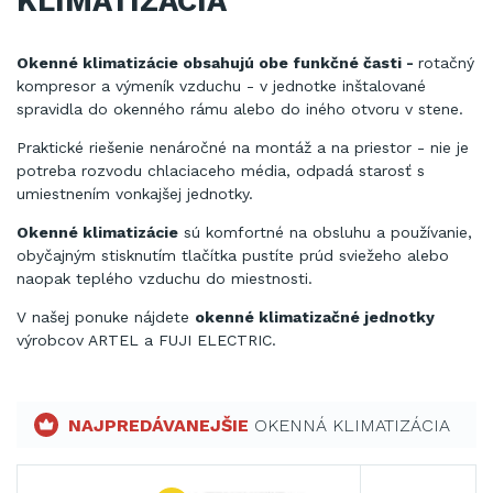
KLIMATIZÁCIA
Okenné klimatizácie obsahujú obe funkčné časti -
rotačný
kompresor a výmeník vzduchu - v jednotke inštalované
spravidla do okenného rámu alebo do iného otvoru v stene.
Praktické riešenie nenáročné na montáž a na priestor - nie je
potreba rozvodu chlaciaceho média, odpadá starosť s
umiestnením vonkajšej jednotky.
Okenné klimatizácie
sú komfortné na obsluhu a používanie,
obyčajným stisknutím tlačítka pustíte prúd sviežeho alebo
naopak teplého vzduchu do miestnosti.
V našej ponuke nájdete
okenné klimatizačné jednotky
výrobcov ARTEL a FUJI ELECTRIC.
NAJPREDÁVANEJŠIE
OKENNÁ KLIMATIZÁCIA