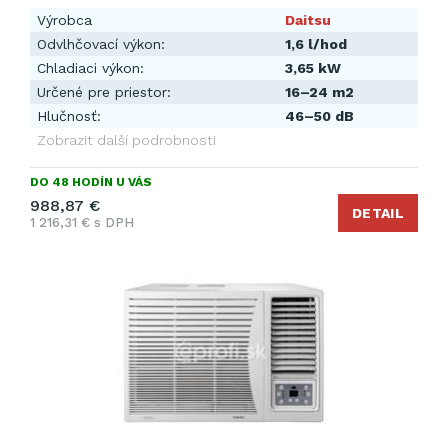
Výrobca
Daitsu
Odvlhčovací výkon:
1,6 l/hod
Chladiaci výkon:
3,65 kW
Určené pre priestor:
16–24 m2
Hlučnosť:
46–50 dB
Zobrazit další podrobnosti
DO 48 HODÍN U VÁS
988,87 €
DETAIL
1 216,31 € s DPH