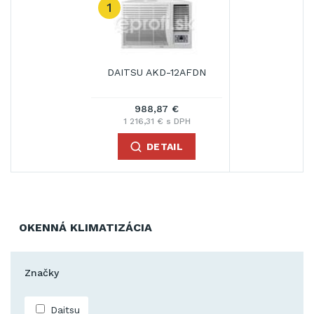
1
DAITSU AKD-12AFDN
988,87 €
1 216,31 € s DPH
DETAIL
OKENNÁ KLIMATIZÁCIA
Značky
Daitsu