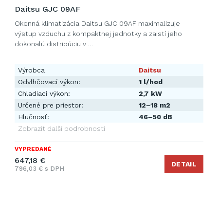
Daitsu GJC 09AF
Okenná klimatizácia Daitsu GJC 09AF maximalizuje
výstup vzduchu z kompaktnej jednotky a zaistí jeho
dokonalú distribúciu v …
Výrobca
Daitsu
Odvlhčovací výkon:
1 l/hod
Chladiaci výkon:
2,7 kW
Určené pre priestor:
12–18 m2
Hlučnosť:
46–50 dB
Zobrazit další podrobnosti
VYPREDANÉ
647,18 €
DETAIL
796,03 € s DPH