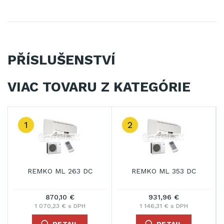
PŘÍSLUŠENSTVÍ
VIAC TOVARU Z KATEGÓRIE
1
2
REMKO ML 263 DC
REMKO ML 353 DC
870,10 €
931,96 €
1 070,23 € s DPH
1 146,31 € s DPH
DETAIL
DETAIL