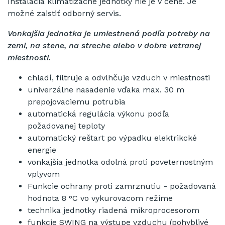
Inštalácia klimatizačné jednotky nie je v cene.
Je
možné zaistiť odborný servis.
Vonkajšia jednotka je umiestnená podľa potreby na
zemi, na stene, na streche alebo v dobre vetranej
miestnosti.
chladí, filtruje a odvlhčuje vzduch v miestnosti
univerzálne nasadenie vďaka max. 30 m
prepojovaciemu potrubia
automatická regulácia výkonu podľa
požadovanej teploty
automatický reštart po výpadku elektrikcké
energie
vonkajšia jednotka odolná proti poveternostným
vplyvom
Funkcie ochrany proti zamrznutiu - požadovaná
hodnota 8 °C vo vykurovacom režime
technika jednotky riadená mikroprocesorom
funkcie SWING na výstupe vzduchu (pohyblivé