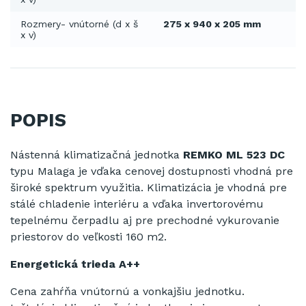
Rozmery- vnútorné (d x š
275 x 940 x 205 mm
x v)
POPIS
Nástenná klimatizačná jednotka
REMKO ML 523 DC
typu Malaga je vďaka cenovej dostupnosti vhodná pre
široké spektrum využitia.
Klimatizácia je vhodná pre
stálé chladenie interiéru a vďaka invertorovému
tepelnému čerpadlu aj pre prechodné vykurovanie
priestorov do veľkosti 160 m2.
Energetická trieda A++
Cena zahŕňa vnútornú a vonkajšiu jednotku.