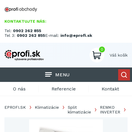
KONTAKTUJTE NÁS:
Tel:
0902 262 855
Tel 3:
0902 262 855
E-mail:
info@eprofi.sk
0
Váš košík
MENU
O nás
Referencie
Kontakt
EPROFI.SK
Klimatizácie
Split
REMKO
R
klimatizácie
INVERTER
M
D