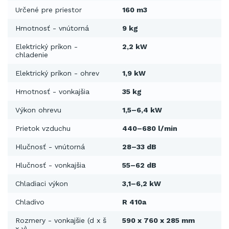
Určené pre priestor
160 m3
Hmotnosť - vnútorná
9 kg
Elektrický príkon -
2,2 kW
chladenie
Elektrický príkon - ohrev
1,9 kW
Hmotnosť - vonkajšia
35 kg
Výkon ohrevu
1,5–6,4 kW
Prietok vzduchu
440–680 l/min
Hlučnosť - vnútorná
28–33 dB
Hlučnosť - vonkajšia
55–62 dB
Chladiaci výkon
3,1–6,2 kW
Chladivo
R 410a
Rozmery - vonkajšie (d x š
590 x 760 x 285 mm
x v)