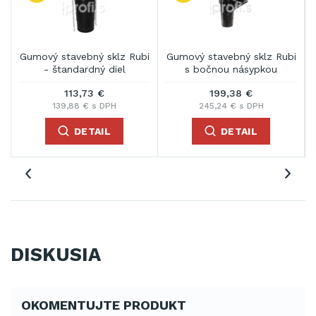
Gumový stavebný sklz Rubi
Gumový stavebný sklz Rubi
- štandardný diel
s bočnou násypkou
113,73 €
199,38 €
139,88 € s DPH
245,24 € s DPH
DETAIL
DETAIL
DISKUSIA
OKOMENTUJTE PRODUKT