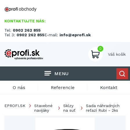
KONTAKTUJTE NÁS:
Tel:
0902 262 855
Tel 3:
0902 262 855
E-mail:
info@eprofi.sk
0
Váš košík
MENU
O nás
Referencie
Kontakt
EPROFI.SK
Stavebné
Sklzy
Sada náhradných
navijáky
na suť
reťazí Rubi - 2ks