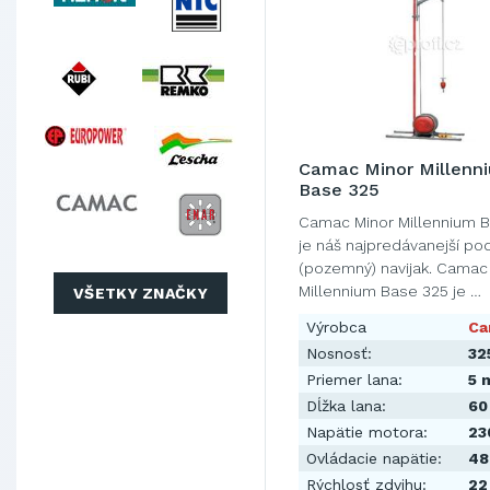
Camac Minor Millenn
Base 325
Camac Minor Millennium 
je náš najpredávanejší po
(pozemný) navijak. Camac
Millennium Base 325 je …
VŠETKY ZNAČKY
Výrobca
Ca
Nosnosť:
32
Priemer lana:
5 
Dĺžka lana:
60
Napätie motora:
23
Ovládacie napätie:
48
Rýchlosť zdvihu:
22