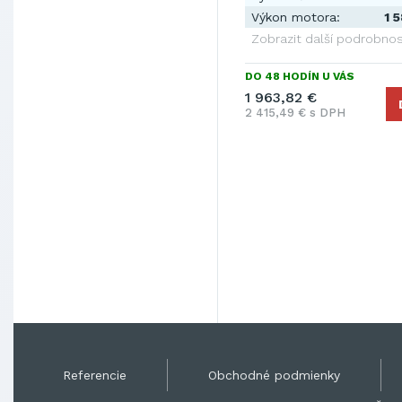
Výkon motora:
1 
Zobrazit další podrobnos
DO 48 HODÍN U VÁS
1 963,82 €
2 415,49 € s DPH
Referencie
Obchodné podmienky