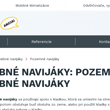
Mobilné klimatizácie
Odvlhčovače, v
M
o
b
i
l
n
é
d
i
e
s
e
l
o
h
r
Referencie
Konta
vebné navijáky
Pozemné navijáky
BNÉ NAVIJÁKY: POZE
BNÉ NAVIJÁKY
 navijáky
sa používajú spolu s kladkou, ktorá sa umiestni na str
 potom obsluhuje buď obsluha zo zeme, alebo pri použití kladky 
 obsluha nahore u kladky.