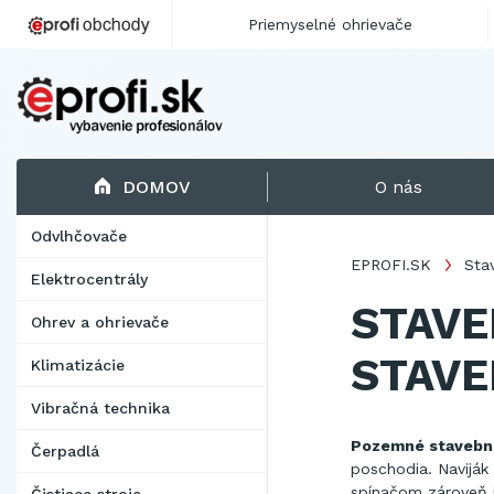
Priemyselné ohrievače
DOMOV
O nás
Odvlhčovače
EPROFI.SK
Sta
Elektrocentrály
STAVE
Ohrev a ohrievače
STAVE
Klimatizácie
Vibračná technika
Pozemné stavebné
Čerpadlá
poschodia. Naviják
spínačom zároveň i