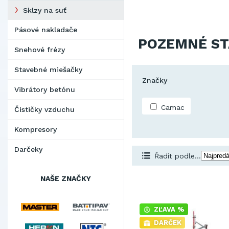
Sklzy na suť
Pásové nakladače
POZEMNÉ ST
Snehové frézy
Stavebné miešačky
Značky
Vibrátory betónu
Camac
Čističky vzduchu
Kompresory
Darčeky
Řadit podle...
NAŠE ZNAČKY
ZĽAVA %
DARČEK