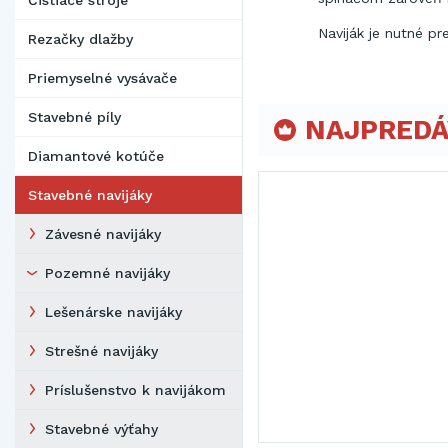
Čistiace stroje
Naviják je nutné p
Rezačky dlažby
Priemyselné vysávače
Stavebné píly
NAJPREDÁ
Diamantové kotúče
Stavebné navijáky
Závesné navijáky
Pozemné navijáky
Lešenárske navijáky
Strešné navijáky
Príslušenstvo k navijákom
Stavebné výťahy