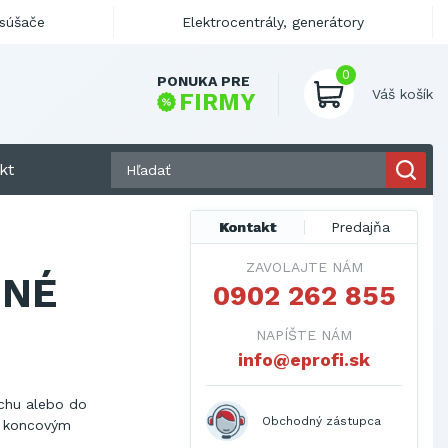
ysúšače
Elektrocentrály, generátory
0
PONUKA PRE
Váš košík
FIRMY
kt
Kontakt
Predajňa
ZAVOLAJTE NÁM
MNÉ
0902 262 855
NAPÍŠTE NÁM
info@eprofi.sk
echu alebo do
Obchodný zástupca
s koncovým