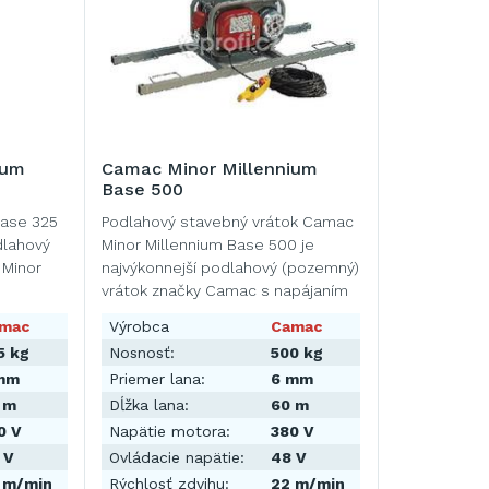
ium
Camac Minor Millennium
Base 500
Base 325
Podlahový stavebný vrátok Camac
dlahový
Minor Millennium Base 500 je
 Minor
najvýkonnejší podlahový (pozemný)
vrátok značky Camac s napájaním
…
mac
Výrobca
Camac
5 kg
Nosnosť:
500 kg
mm
Priemer lana:
6 mm
 m
Dĺžka lana:
60 m
0 V
Napätie motora:
380 V
 V
Ovládacie napätie:
48 V
 m/min
Rýchlosť zdvihu:
22 m/min