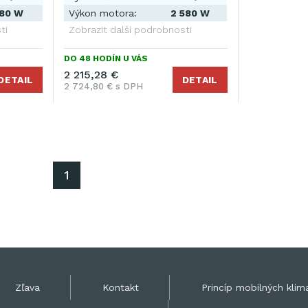
580 W
Výkon motora:
2 580 W
ti
Zobrazit další podrobnosti
DO 48 HODÍN U VÁS
2 215,28 €
DETAIL
DETAIL
2 724,80 € s DPH
1
Zľava
Kontakt
Princíp mobilných klima