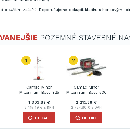
red použitím zaťažiť. Doporučujeme dokúpiť kladku s koncovým sp
VANEJŠIE
POZEMNÉ STAVEBNÉ NA
1
2
Camac Minor
Camac Minor
Millennium Base 325
Millennium Base 500
1 963,82 €
2 215,28 €
2 415,49 € s DPH
2 724,80 € s DPH
DETAIL
DETAIL