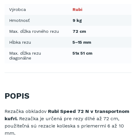
Výrobca
Rubi
Hmotnosť
9 kg
Max. dĺžka rovného rezu
72 cm
Hĺbka rezu
5–15 mm
Max. dĺžka rezu
51x 51 cm
diagonálne
POPIS
Rezačka
obkladov
Rubi Speed 72 N v transportnom
kufri.
Rezačka
je určená
pre
rezy
dlhé
až
72
cm
,
použiteľná
sú
rezacie kolieska
s priemermi
6 až
10
mm.