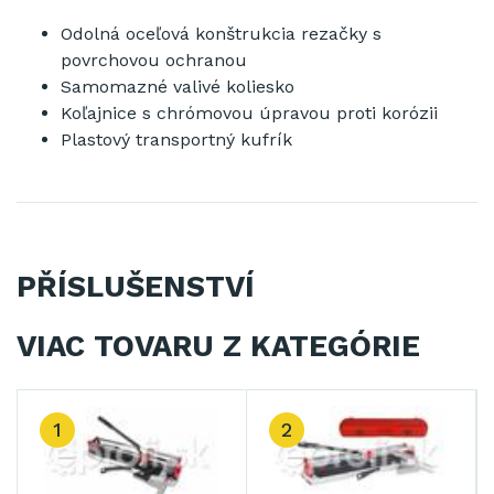
Odolná
oceľová
konštrukcia
rezačky
s
povrchovou
ochranou
Samomazné
valivé
koliesko
Koľajnice
s
chrómovou
úpravou
proti
korózii
Plastový
transportný
kufrík
PŘÍSLUŠENSTVÍ
VIAC TOVARU Z KATEGÓRIE
1
2