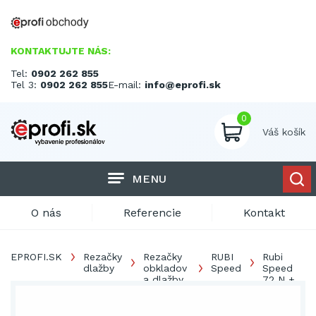
KONTAKTUJTE NÁS:
Tel:
0902 262 855
Tel 3:
0902 262 855
E-mail:
info@eprofi.sk
0
Váš košík
MENU
O nás
Referencie
Kontakt
EPROFI.SK
Rezačky
Rezačky
RUBI
Rubi
dlažby
obkladov
Speed
Speed
a dlažby
72 N +
kufrík