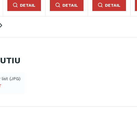
DETAIL
DETAIL
DETAIL
NUTIU
 list (JPG)
T