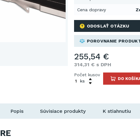
Cena dopravy
Z
ODOSLAŤ OTÁZKU
POROVNANIE PRODUK
255,54 €
314,31 € s DPH
Počet kusov
DO KOŠÍK
ks
Popis
Súvisiace produkty
K stiahnutiu
RE