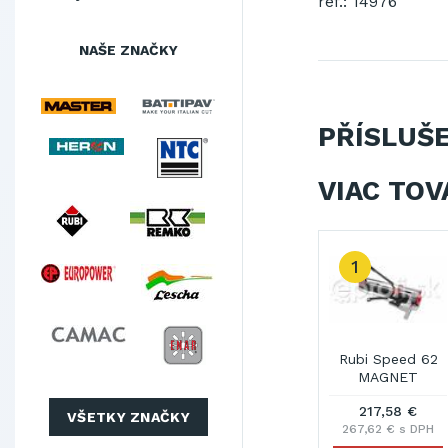
ref.: 14976
NAŠE ZNAČKY
PŘÍSLUŠ
VIAC TOV
1
 92
Rubi Speed 92 N
Rubi Speed 92 N
Rubi Speed 62
frík
+ kufrík
MAGNET
€
302,00 €
373,26 €
217,58 €
VŠETKY ZNAČKY
DPH
371,46 € s DPH
459,11 € s DPH
267,62 € s DPH