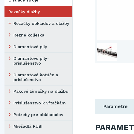
Čistiace stroje
Rezačky dlažby
Rezačky obkladov a dlažby
Rezné kolieska
Diamantové píly
Diamantové píly-
príslušenstvo
Diamantové kotúče a
príslušenstvo
Pákové lámačky na dlažbu
Príslušenstvo k vŕtačkám
Parametre
Potreby pre obkladačov
PARAMET
Miešadlá RUBI