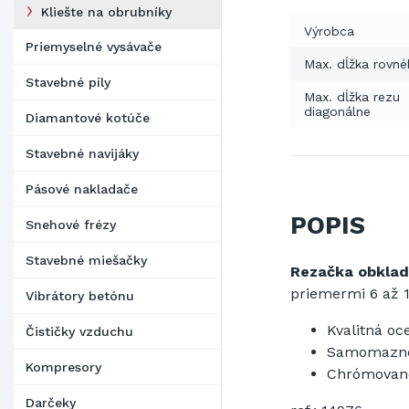
Kliešte na obrubníky
Výrobca
Priemyselné vysávače
Max. dĺžka rovné
Stavebné píly
Max. dĺžka rezu
diagonálne
Diamantové kotúče
Stavebné navijáky
Pásové nakladače
POPIS
Snehové frézy
Stavebné miešačky
Rezačka obklad
priemermi 6 až 
Vibrátory betónu
Kvalitná o
Čističky vzduchu
Samomazné 
Kompresory
Chrómované
Darčeky