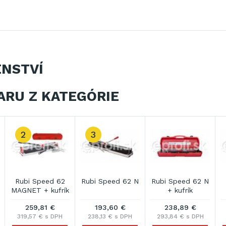
ENSTVÍ
ARU Z KATEGÓRIE
2
3
Rubi Speed 62
Rubi Speed 62 N
Rubi Speed 62 N
MAGNET + kufrík
+ kufrík
259,81 €
193,60 €
238,89 €
319,57 € s DPH
238,13 € s DPH
293,84 € s DPH