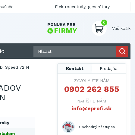
ysúšače
Elektrocentrály, generátory
0
PONUKA PRE
Váš košík
FIRMY
kt
bi Speed 72 N
Kontakt
Predajňa
ZAVOLAJTE NÁM
ADOV
0902 262 855
 N
NAPÍŠTE NÁM
info@eprofi.sk
 roky
Obchodný zástupca
kladom