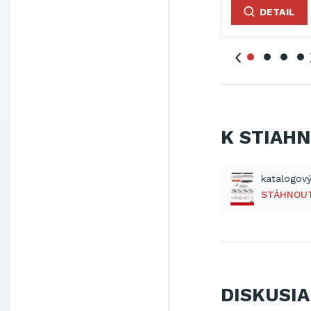
L
DETAIL
DETAIL
DETAIL
K STIAH
katalogový
STÁHNOU
DISKUSIA