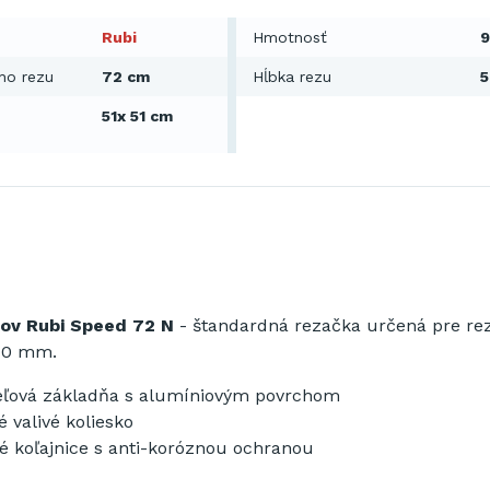
Rubi
Hmotnosť
9
ho rezu
72 cm
Hĺbka rezu
51x 51 cm
ov Rubi Speed 72 N
- štandardná rezačka určená pre rez
10 mm.
ceľová základňa s alumíniovým povrchom
valivé koliesko
 koľajnice s anti-koróznou ochranou