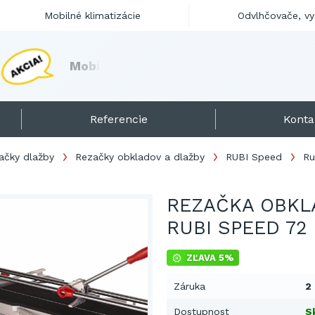
Mobilné klimatizácie
Odvlhčovače, v
M
o
b
i
l
n
é
d
i
e
s
e
l
o
h
r
i
e
v
a
č
e
s
k
Referencie
Konta
ačky dlažby
Rezačky obkladov a dlažby
RUBI Speed
Ru
REZAČKA OBKL
RUBI SPEED 72
ZĽAVA 5%
Záruka
2
Dostupnost
S