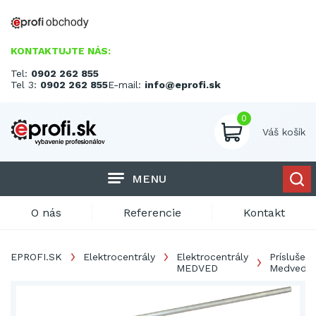
KONTAKTUJTE NÁS:
Tel:
0902 262 855
Tel 3:
0902 262 855
E-mail:
info@eprofi.sk
0
Váš košík
MENU
O nás
Referencie
Kontakt
EPROFI.SK
Elektrocentrály
Elektrocentrály
Príslušen
MEDVED
Medved