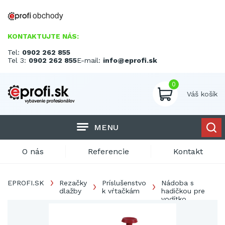
KONTAKTUJTE NÁS:
Tel:
0902 262 855
Tel 3:
0902 262 855
E-mail:
info@eprofi.sk
0
Váš košík
MENU
O nás
Referencie
Kontakt
EPROFI.SK
Rezačky
Príslušenstvo
Nádoba s
dlažby
k vŕtačkám
hadičkou pre
vodítko
MULTIDRILL