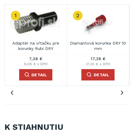
2
3
 na vŕtačku pre
Diamantová korunka DRY 10
Diamantová ko
nky Rubi DRY
mm
m
7,38 €
17,28 €
18,8
,08 € s DPH
21,25 € s DPH
23,13 €
DETAIL
DETAIL
DE
K STIAHNUTIU