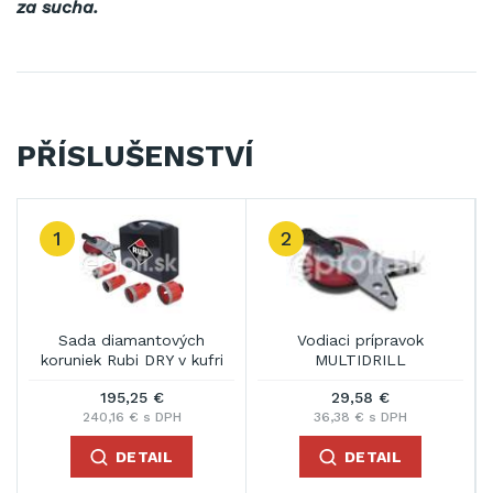
za sucha.
PŘÍSLUŠENSTVÍ
1
2
Sada diamantových
Vodiaci prípravok
koruniek Rubi DRY v kufri
MULTIDRILL
195,25 €
29,58 €
240,16 € s DPH
36,38 € s DPH
DETAIL
DETAIL