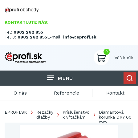
KONTAKTUJTE NÁS:
Tel:
0902 262 855
Tel 3:
0902 262 855
E-mail:
info@eprofi.sk
0
Váš košík
MENU
O nás
Referencie
Kontakt
EPROFI.SK
Rezačky
Príslušenstvo
Diamantová
dlažby
k vŕtačkám
korunka DRY 60
mm