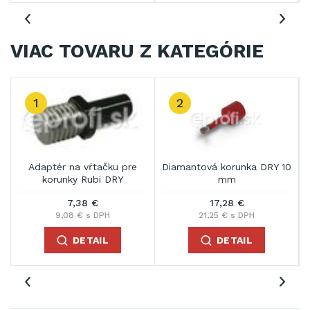
VIAC TOVARU Z KATEGÓRIE
3
a DRY 10
Diamantová korunka DRY 12
Diamantová korunka 
mm
20 mm
18,80 €
29,97 €
H
23,13 € s DPH
36,86 € s DPH
L
DETAIL
DETAIL