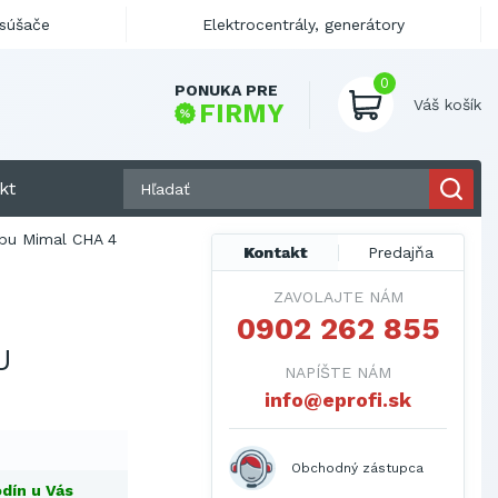
ysúšače
Elektrocentrály, generátory
0
PONUKA PRE
Váš košík
FIRMY
kt
žbu Mimal CHA 4
Kontakt
Predajňa
ZAVOLAJTE NÁM
0902 262 855
U
NAPÍŠTE NÁM
info@eprofi.sk
Obchodný zástupca
dín u Vás