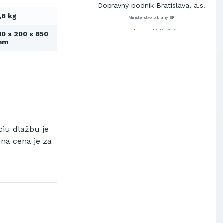
Dopravný podnik Bratislava, a.s.
,8 kg
Ministerstvo obrany SR
Východoslovenská distribučná,
10 x 200 x 850
a.s.
mm
SCHINDLER ESKALÁTORY, s.r.o.
Metrostav Slovakia a.s.
Tatry Mountains Resorts, a.s.
Výskumný ústav chemických
vlákien, a.s.
OBAL-SERVIS, a.s. Košice
Prievidzské pekárne a cukrárne
a.s.
ciu dlažbu je
Slovenské elektrárne, a.s.
ená cena je za
Dopravný podnik Bratislava, a.s.
Ministerstvo obrany SR
Východoslovenská distribučná,
a.s.
SCHINDLER ESKALÁTORY, s.r.o.
Metrostav Slovakia a.s.
Tatry Mountains Resorts, a.s.