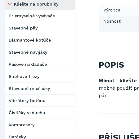
Kliešte na obrubníky
Výrobca
Priemyselné vysávače
Nosnosť
Stavebné píly
Diamantové kotúče
Stavebné navijáky
POPIS
Pásové nakladače
Snehové frézy
Mimal - kliešte
možné použiť pr
Stavebné miešačky
pár.
Vibrátory betónu
Čističky vzduchu
Kompresory
PŘÍSLUŠ
Darčeky