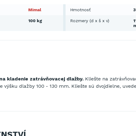
Mimal
Hmotnosť
3
100 kg
Rozmery (d x š x v)
1
 na kladenie zatrávňovacej dlažby.
Kliešte na zatrávňova
e výšku dlažby 100 - 130 mm.
Kliešte sú dvojdielne, uved
ENSTVÍ