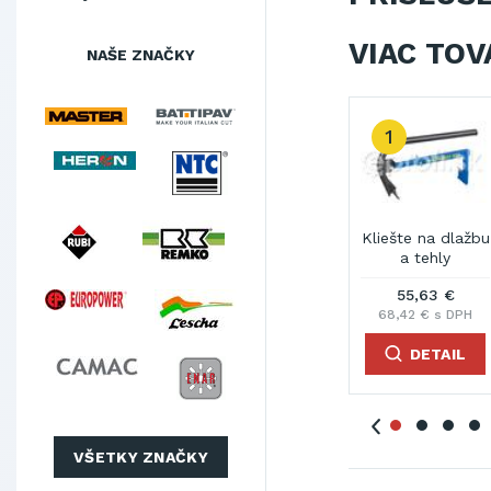
VIAC TOV
NAŠE ZNAČKY
1
2
Manipulačný
Posuvné
Kliešte na dlažbu
K
vozík na
bednenie pre
a tehly
o
prepravu dlažby
betónovanie
p
985,57 €
412,00 €
55,63 €
1
Mimal
obrubníkov
dvo
1 212,25 € s DPH
506,76 € s DPH
68,42 € s DPH
187
DETAIL
DETAIL
DETAIL
VŠETKY ZNAČKY