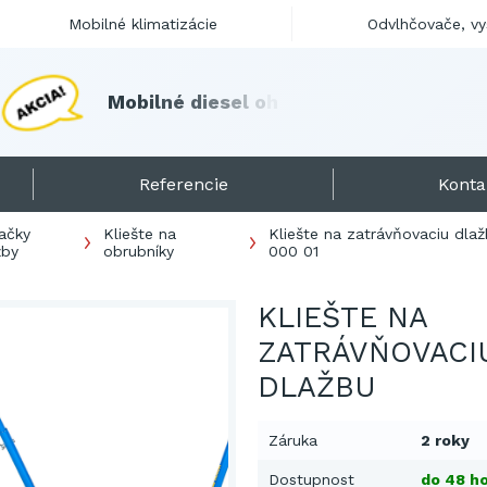
Mobilné klimatizácie
Odvlhčovače, v
M
o
b
i
l
n
é
d
i
e
s
e
l
o
h
r
i
e
v
a
č
e
s
k
l
a
d
o
m
!
Referencie
Konta
ačky
Kliešte na
Kliešte na zatrávňovaciu dla
žby
obrubníky
000 01
KLIEŠTE NA
ZATRÁVŇOVACI
DLAŽBU
Záruka
2 roky
Dostupnost
do 48 ho