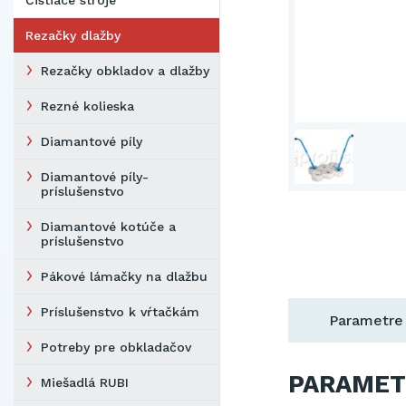
Čistiace stroje
Rezačky dlažby
Rezačky obkladov a dlažby
Rezné kolieska
Diamantové píly
Diamantové píly-
príslušenstvo
Diamantové kotúče a
príslušenstvo
Pákové lámačky na dlažbu
Príslušenstvo k vŕtačkám
Parametre
Potreby pre obkladačov
PARAMET
Miešadlá RUBI