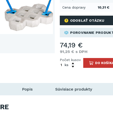
Cena dopravy
10,31 €
ODOSLAŤ OTÁZKU
POROVNANIE PRODUK
74,19 €
91,25 € s DPH
Počet kusov
DO KOŠÍK
ks
Popis
Súvisiace produkty
RE