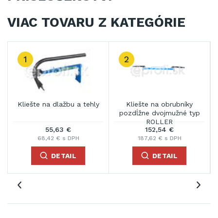
VIAC TOVARU Z KATEGÓRIE
1
2
Kliešte na dlažbu a tehly
Kliešte na obrubníky
pozdĺžne dvojmužné typ
ROLLER
55,63 €
152,54 €
68,42 € s DPH
187,62 € s DPH
DETAIL
DETAIL