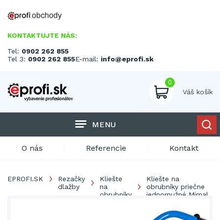
KONTAKTUJTE NÁS:
Tel:
0902 262 855
Tel 3:
0902 262 855
E-mail:
info@eprofi.sk
0
Váš košík
MENU
O nás
Referencie
Kontakt
EPROFI.SK
Rezačky
Kliešte
Kliešte na
dlažby
na
obrubníky priečne
obrubníky
jednomužné Mimal
CPP