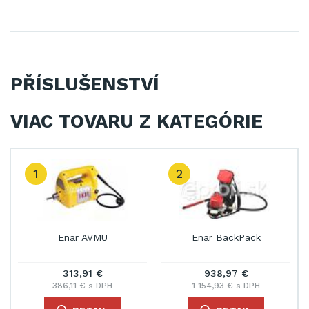
PŘÍSLUŠENSTVÍ
VIAC TOVARU Z KATEGÓRIE
1
2
Enar AVMU
Enar BackPack
313,91 €
938,97 €
386,11 € s DPH
1 154,93 € s DPH