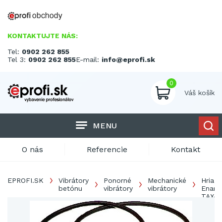
KONTAKTUJTE NÁS:
Tel:
0902 262 855
Tel 3:
0902 262 855
E-mail:
info@eprofi.sk
0
Váš košík
MENU
O nás
Referencie
Kontakt
EPROFI.SK
Vibrátory
Ponorné
Mechanické
Hriade
betónu
vibrátory
vibrátory
Enar
TAX-
TDX
1/AX4