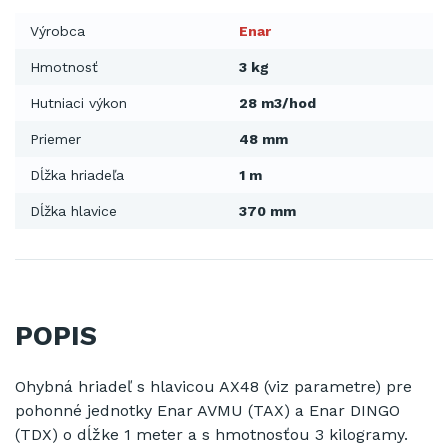
Výrobca
Enar
Hmotnosť
3 kg
Hutniaci výkon
28 m3/hod
Priemer
48 mm
Dĺžka hriadeľa
1 m
Dĺžka hlavice
370 mm
POPIS
Ohybná hriadeľ s hlavicou AX48 (viz parametre) pre
pohonné jednotky Enar AVMU (TAX) a Enar DINGO
(TDX) o dĺžke 1 meter a s hmotnosťou 3 kilogramy.