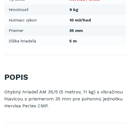
Hmotnosť
9 kg
Hutniaci výkon
10 m3/hod
Priemer
35 mm
Dĺžka hriadeľa
5 m
POPIS
Ohybný hriadeľ AM 35/5 (5 metrov, 11 kg) s vibračnou
hlavicou s priemerom 35 mm pre pohonnú jednotku
Hervisa Perles CMP.