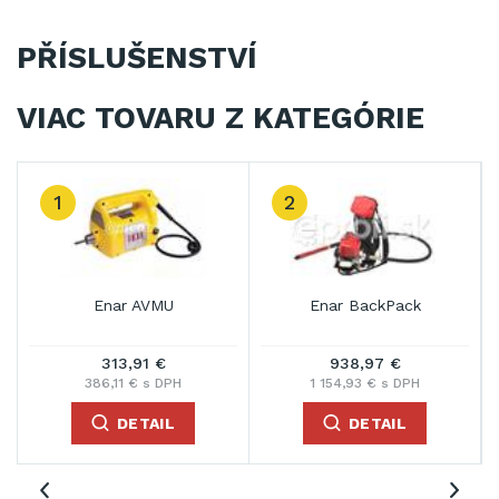
PŘÍSLUŠENSTVÍ
VIAC TOVARU Z KATEGÓRIE
2
3
Enar AVMU
Enar BackPack
E
313,91 €
938,97 €
386,11 € s DPH
1 154,93 € s DPH
43
DETAIL
DETAIL