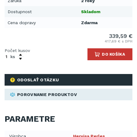
Záruka
2 roky
Dostupnost
Skladom
Cena dopravy
Zdarma
339,59 €
417,69 € s DPH
Počet kusov
DO KOŠÍKA
ks
ODOSLAŤ OTÁZKU
POROVNANIE PRODUKTOV
PARAMETRE
Výrobca
Hervisa Perles