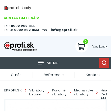
KONTAKTUJTE NÁS:
Tel:
0902 262 855
Tel 3:
0902 262 855
E-mail:
info@eprofi.sk
0
Váš košík
MENU
O nás
Referencie
Kontakt
EPROFI.SK
Vibrátory
Ponorné
Mechanické
Hriade
betónu
vibrátory
vibrátory
Perles
AM
35/5