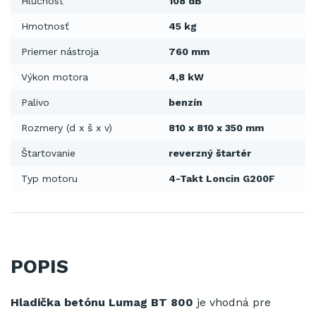
Hlučnosť
108 dB
Hmotnosť
45 kg
Priemer nástroja
760 mm
Výkon motora
4,8 kW
Palivo
benzín
Rozmery (d x š x v)
810 x 810 x 350 mm
Štartovanie
reverzný štartér
Typ motoru
4-Takt Loncin G200F
POPIS
Hladička betónu Lumag BT 800
je vhodná
pre