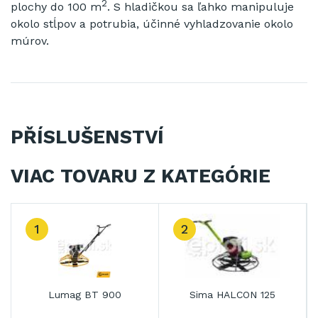
2
plochy
do
100
m
.
S
hladičkou
sa ľahko
manipuluje
okolo
stĺpov
a
potrubia
, účinné
vyhladzovanie
okolo
múrov
.
PŘÍSLUŠENSTVÍ
VIAC TOVARU Z KATEGÓRIE
1
2
Lumag BT 900
Sima HALCON 125