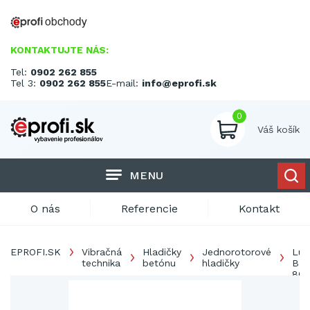
KONTAKTUJTE NÁS:
Tel:
0902 262 855
Tel 3:
0902 262 855
E-mail:
info@eprofi.sk
0
Váš košík
MENU
O nás
Referencie
Kontakt
EPROFI.SK
Vibračná
Hladičky
Jednorotorové
Lu
technika
betónu
hladičky
BT
80