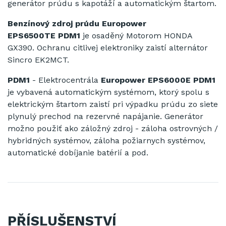
generátor prúdu s kapotáží a automatickým štartom.
Benzínový zdroj prúdu Europower
EPS6500TE PDM1
je osaděný Motorom HONDA
GX390. Ochranu citlivej elektroniky zaistí alternátor
Sincro EK2MCT.
PDM1
-
Elektrocentrála
Europower EPS6000E PDM1
je vybavená
automatickým
systémom
,
ktorý spolu
s
elektrickým
štartom
zaistí
pri výpadku
prúdu
zo siete
plynulý
prechod
na
rezervné
napájanie
.
Generátor
možno použiť ako
záložný
zdroj
-
záloha
ostrovných
/
hybridných
systémov
,
záloha
požiarnych
systémov
,
automatické dobíjanie
batérií
a pod
.
PŘÍSLUŠENSTVÍ