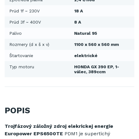
Prúd 1f ~ 230V
18 A
Prúd 3f ~ 400V
8 A
Palivo
Natural 95
Rozmery (d x š x v)
1100 x 560 x 560 mm
Štartovanie
elektrické
Typ motoru
HONDA GX 390 EP, 1-
válec, 389ccm
POPIS
Trojfázový záložný zdroj elekrickej energie
Europower EPS6500TE
PDM1 je supertichý