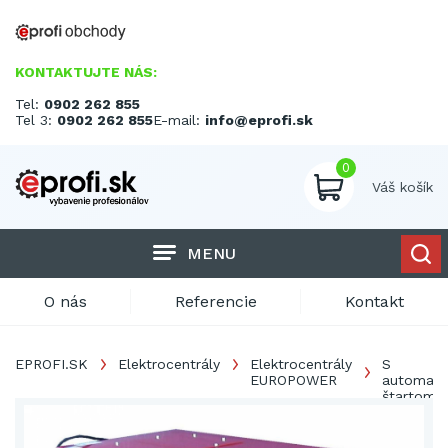
KONTAKTUJTE NÁS:
Tel:
0902 262 855
Tel 3:
0902 262 855
E-mail:
info@eprofi.sk
0
Váš košík
MENU
O nás
Referencie
Kontakt
EPROFI.SK
Elektrocentrály
Elektrocentrály
S
EUROPOWER
automati
štartom