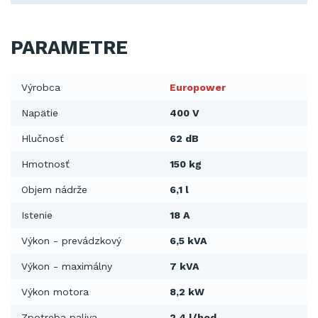
PARAMETRE
Výrobca
Europower
Napätie
400 V
Hlučnosť
62 dB
Hmotnosť
150 kg
Objem nádrže
6,1 l
Istenie
18 A
Výkon - prevádzkový
6,5 kVA
Výkon - maximálny
7 kVA
Výkon motora
8,2 kW
Zpotreba paliva
2,4 l/hod