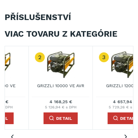
PŘÍSLUŠENSTVÍ
VIAC TOVARU Z KATEGÓRIE
3
GRIZZLI 12000 VE
GRIZZLI 12000 VE AVR
4 657,94 €
4 936,08 €
5 729,26 € s DPH
6 071,38 € s DPH
DETAIL
DETAIL