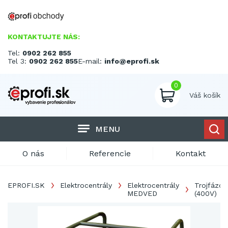
KONTAKTUJTE NÁS:
Tel:
0902 262 855
Tel 3:
0902 262 855
E-mail:
info@eprofi.sk
0
Váš košík
MENU
O nás
Referencie
Kontakt
EPROFI.SK
Elektrocentrály
Elektrocentrály
Trojfázov
MEDVED
(400V)