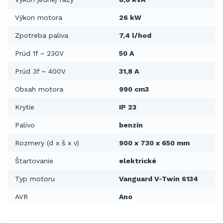
Výkon motora
26 kW
Zpotreba paliva
7,4 l/hod
Prúd 1f ~ 230V
50 A
Prúd 3f ~ 400V
31,8 A
Obsah motora
990 cm3
Krytie
IP 23
Palivo
benzín
Rozmery (d x š x v)
900 x 730 x 650 mm
Štartovanie
elektrické
Typ motoru
Vanguard V-Twin 6134
AVR
Ano