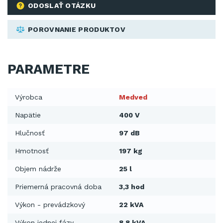
ODOSLAŤ OTÁZKU
POROVNANIE PRODUKTOV
PARAMETRE
Výrobca
Medved
Napätie
400 V
Hlučnosť
97 dB
Hmotnosť
197 kg
Objem nádrže
25 l
Priemerná pracovná doba
3,3 hod
Výkon - prevádzkový
22 kVA
Výkon jednej fázy
8,8 kVA