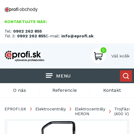
KONTAKTUJTE NÁS:
Tel:
0902 262 855
Tel 3:
0902 262 855
E-mail:
info@eprofi.sk
0
Váš košík
MENU
O nás
Referencie
Kontakt
EPROFI.SK
Elektrocentrály
Elektrocentrály
Trojfázov
HERON
(400 V)