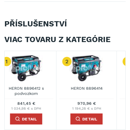
PŘÍSLUŠENSTVÍ
VIAC TOVARU Z KATEGÓRIE
3
HERON 8896418
HERON 8896420
1 003,34 €
1 068,09 €
1 234,11 € s DPH
1 313,75 € s DPH
DETAIL
DETAIL