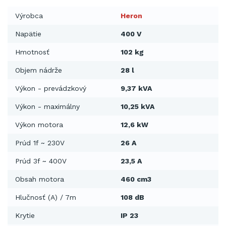
Výrobca
Heron
Napätie
400 V
Hmotnosť
102 kg
Objem nádrže
28 l
Výkon - prevádzkový
9,37 kVA
Výkon - maximálny
10,25 kVA
Výkon motora
12,6 kW
Prúd 1f ~ 230V
26 A
Prúd 3f ~ 400V
23,5 A
Obsah motora
460 cm3
Hlučnosť (A) / 7m
108 dB
Krytie
IP 23