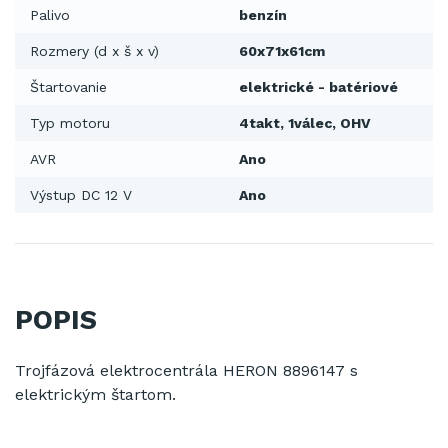
Palivo
benzín
Rozmery (d x š x v)
60x71x61cm
Štartovanie
elektrické - batériové
Typ motoru
4takt, 1válec, OHV
AVR
Ano
Výstup DC 12 V
Ano
POPIS
Trojfázová elektrocentrála HERON 8896147 s
elektrickým štartom.