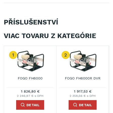
PŘÍSLUŠENSTVÍ
VIAC TOVARU Z KATEGÓRIE
2
3
FOGO FH6000
FOGO FH6000R DVR
FO
1 826,80 €
1 917,53 €
2 246,97 € s DPH
2 358,56 € s DPH
2 
DETAIL
DETAIL