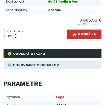
Dostupnost
do 48 hodín u Vás
Cena dopravy
Zdarma
3 665,98 €
4 509,15 € s DPH
Počet kusov
DO KOŠÍKA
ks
ODOSLAŤ OTÁZKU
POROVNANIE PRODUKTOV
PARAMETRE
Výrobca
Fogo