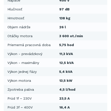
Napätie
400 V
Hlučnosť
97 dB
Hmotnosť
138 kg
Objem nádrže
26 l
Otáčky motora
3 600 ot./min
Priemerná pracovná doba
5,75 hod
Výkon - prevádzkový
11,3 kVA
Výkon - maximálny
12,5 kVA
Výkon jednej fázy
5,4 kVA
Výkon motora
13,5 kW
Zpotreba paliva
4,5 l/hod
Prúd 1f ~ 230V
23,5 A
Prúd 3f ~ 400V
16,4 A