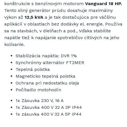
konštrukcie
s
benzínovým
motorom
Vanguard 18 HP.
Tento
silný
generátor
prúdu
dosahuje maximálny
výkon
až
12,5 kVA
a
je tak
dostačujúca pre
väčšinu
aplikácií
v
oblastiach bez
dodávky
el
.
energie
.
Používa
sa
na
stavbách
,
v
dielňach
a
pod
.
,
Vďaka
stabilite
napätie
tiež k
napájanie spotrebičov
citlivých
na
jeho
kolísanie
.
Stabilizácia
napätia
:
DVR
1
%
Synchrónny
alternátor
FT2MER
T
epelná
poistka
Magneticko
tepelná
poistka
Ochrana pri
nedostatku oleja
Počítadlo
motohodín
1
x
Zásuvka
230
V
, 16
A
1x
Zásuvka
400
V
32
A
3P
IP44
1x
zásuvka
400 V 32
A
5P
IP44