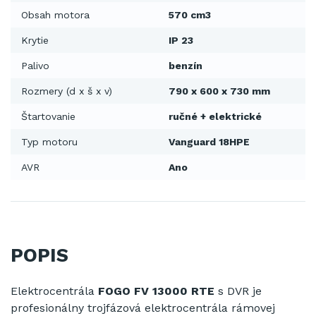
Obsah motora
570 cm3
Krytie
IP 23
Palivo
benzín
Rozmery (d x š x v)
790 x 600 x 730 mm
Štartovanie
ručné + elektrické
Typ motoru
Vanguard 18HPE
AVR
Ano
POPIS
Elektrocentrála
FOGO FV 13000 RTE
s
DVR
je
profesionálny
trojfázová
elektrocentrála
rámovej