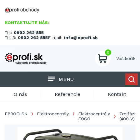
KONTAKTUJTE NÁS:
Tel:
0902 262 855
Tel 3:
0902 262 855
E-mail:
info@eprofi.sk
0
Váš košík
MENU
O nás
Referencie
Kontakt
EPROFI.SK
Elektrocentrály
Elektrocentrály
Trojfázov
FOGO
(400 V)