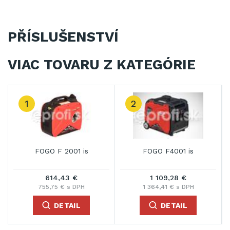
PŘÍSLUŠENSTVÍ
VIAC TOVARU Z KATEGÓRIE
1
2
FOGO F 2001 is
FOGO F4001 is
614,43 €
1 109,28 €
755,75 € s DPH
1 364,41 € s DPH
DETAIL
DETAIL