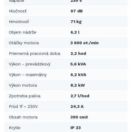
Napätie
230 V
Hlučnosť
97 dB
Hmotnosť
71 kg
Objem nádrže
6,2 l
Otáčky motora
3 600 ot./min
Priemerná pracovná doba
2,2 hod
Výkon - prevádzkový
5,6 kVA
Výkon - maximálny
6,2 kVA
Výkon motora
8,2 kW
Zpotreba paliva
2,7 l/hod
Prúd 1f ~ 230V
24,3 A
Obsah motora
390 cm3
Krytie
IP 23