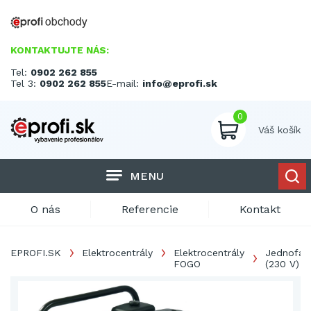
KONTAKTUJTE NÁS:
Tel:
0902 262 855
Tel 3:
0902 262 855
E-mail:
info@eprofi.sk
0
Váš košík
MENU
O nás
Referencie
Kontakt
EPROFI.SK
Elektrocentrály
Elektrocentrály
Jednofáz
FOGO
(230 V)