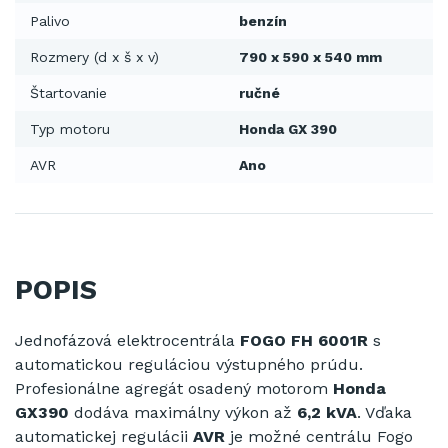
Palivo
benzín
Rozmery (d x š x v)
790 x 590 x 540 mm
Štartovanie
ručné
Typ motoru
Honda GX 390
AVR
Ano
POPIS
Jednofázová
elektrocentrála
FOGO FH 6001R
s
automatickou
reguláciou
výstupného
prúdu
.
Profesionálne
agregát
osadený
motorom
Honda
GX390
dodáva
maximálny
výkon
až
6,2 kVA
.
Vďaka
automatickej
regulácii
AVR
je
možné
centrálu
Fogo