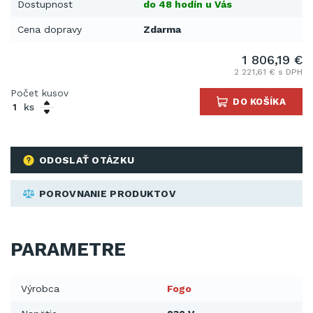
Dostupnost
do 48 hodín u Vás
Cena dopravy
Zdarma
1 806,19 €
2 221,61 € s DPH
Počet kusov
DO KOŠÍKA
ks
ODOSLAŤ OTÁZKU
POROVNANIE PRODUKTOV
PARAMETRE
Výrobca
Fogo