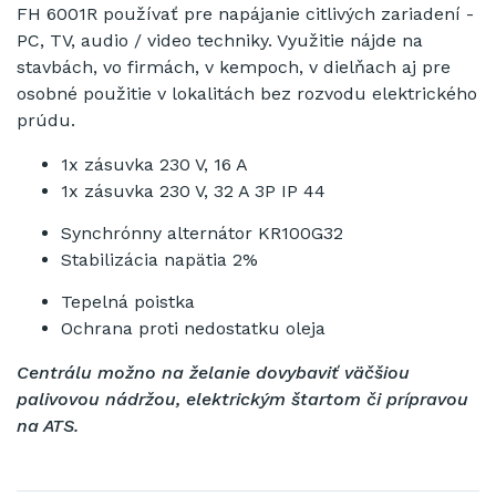
FH
6001R
používať
pre napájanie
citlivých zariadení
-
PC
,
TV
,
audio
/
video techniky
.
Využitie
nájde na
stavbách
,
vo
firmách
,
v
kempoch
,
v dielňach
aj
pre
osobné
použitie
v
lokalitách
bez
rozvodu
elektrického
prúdu
.
1x
zásuvka
230 V, 16
A
1x
zásuvka
230 V, 32
A
3P
IP
44
Synchrónny
alternátor
KR100G32
Stabilizácia
napätia
2
%
Tepelná
poistka
Ochrana proti
nedostatku oleja
Centrálu možno na želanie dovybaviť väčšiou
palivovou nádržou, elektrickým štartom či prípravou
na ATS.