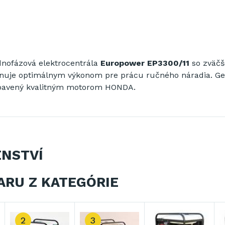
dnofázová elektrocentrála
Europower EP3300/11
so zväč
sponuje optimálnym výkonom pre prácu ručného náradia. G
bavený kvalitným motorom HONDA.
ENSTVÍ
ARU Z KATEGÓRIE
2
3