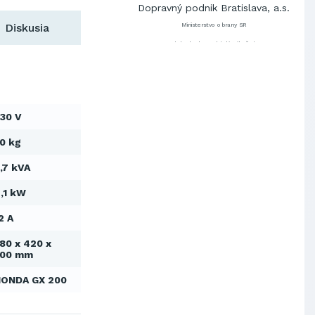
Dopravný podnik Bratislava, a.s.
Diskusia
Ministerstvo obrany SR
Východoslovenská distribučná,
a.s.
SCHINDLER ESKALÁTORY, s.r.o.
Metrostav Slovakia a.s.
Tatry Mountains Resorts, a.s.
30 V
Výskumný ústav chemických
vlákien, a.s.
0 kg
OBAL-SERVIS, a.s. Košice
,7 kVA
Prievidzské pekárne a cukrárne
a.s.
,1 kW
Slovenské elektrárne, a.s.
Dopravný podnik Bratislava, a.s.
2 A
Ministerstvo obrany SR
80 x 420 x
Východoslovenská distribučná,
500 mm
a.s.
SCHINDLER ESKALÁTORY, s.r.o.
HONDA GX 200
Metrostav Slovakia a.s.
Tatry Mountains Resorts, a.s.