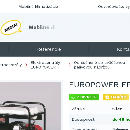
Mobilné klimatizácie
Odvlhčovače, v
M
o
b
i
l
n
é
d
i
e
s
e
l
o
h
r
i
e
v
a
č
e
s
k
l
a
d
o
m
Referencie
Konta
Elektrocentrály
Odhlučnené so zväčšenou
ktrocentrály
EUROPOWER
palivovou nádržou
EUROPOWER EP
ZĽAVA 5%
DARČEK
Záruka
5 let
Dostupnost
do 48 ho
Cena dopravy
Zdarma