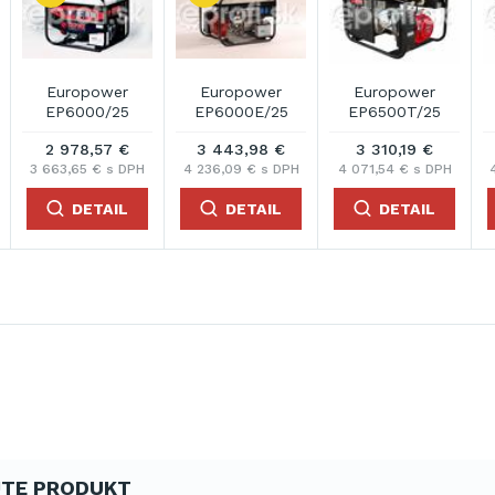
Europower
Europower
Europower
EP6000/25
EP6000E/25
EP6500T/25
2 978,57 €
3 443,98 €
3 310,19 €
3 663,65 € s DPH
4 236,09 € s DPH
4 071,54 € s DPH
DETAIL
DETAIL
DETAIL
TE PRODUKT