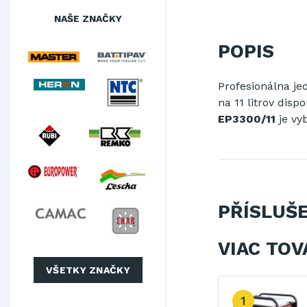
NAŠE ZNAČKY
POPIS
Profesionálna je
na 11 litrov di
EP3300/11
je vy
PŘÍSLUŠ
VIAC TOV
VŠETKY ZNAČKY
1