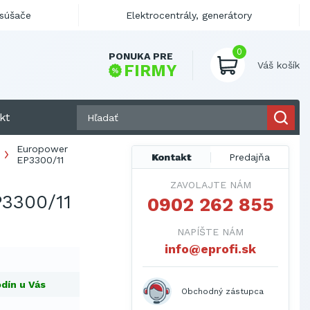
ysúšače
Elektrocentrály, generátory
0
PONUKA PRE
Váš košík
FIRMY
kt
Europower
Kontakt
Predajňa
EP3300/11
ZAVOLAJTE NÁM
3300/11
0902 262 855
NAPÍŠTE NÁM
info@eprofi.sk
dín u Vás
Obchodný zástupca