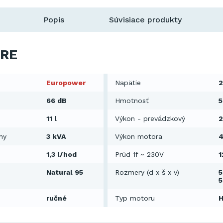
Popis
Súvisiace produkty
RE
Europower
Napätie
2
66 dB
Hmotnosť
5
11 l
Výkon - prevádzkový
2
ny
3 kVA
Výkon motora
4
1,3 l/hod
Prúd 1f ~ 230V
1
Natural 95
Rozmery (d x š x v)
5
ručné
Typ motoru