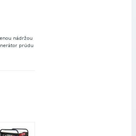
Výskumný ústav chemických
vlákien, a.s.
OBAL-SERVIS, a.s. Košice
Prievidzské pekárne a cukrárne
a.s.
šenou nádržou
enerátor prúdu
1