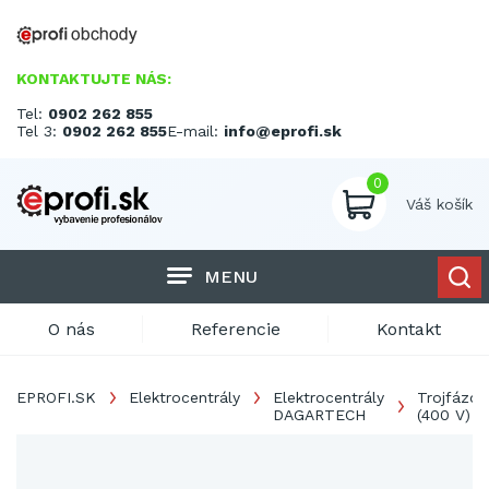
KONTAKTUJTE NÁS:
Tel:
0902 262 855
Tel 3:
0902 262 855
E-mail:
info@eprofi.sk
0
Váš košík
MENU
O nás
Referencie
Kontakt
EPROFI.SK
Elektrocentrály
Elektrocentrály
Trojfázov
DAGARTECH
(400 V)