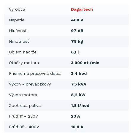
Výrobca
Dagartech
Napätie
400 V
Hlučnosť
97 dB
Hmotnosť
78 kg
Objem nádrže
6,1 l
Otáčky motora
3 000 ot./min
Priemerná pracovná doba
3,4 hod
Výkon - prevádzkový
7,5 kVA
Výkon motora
8,2 kW
Zpotreba paliva
1,8 l/hod
Prúd 1f ~ 230V
23 A
Prúd 3f ~ 400V
10,8 A