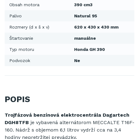
Obsah motora
390 cm3
Palivo
Natural 95
Rozmery (d x š x v)
620 x 430 x 430 mm
Štartovanie
manuálne
Typ motoru
Honda GH 390
Podvozok
Ne
POPIS
Trojfázová
benzínová
elektrocentrála
Dagartech
DGH8TFB
je vybavená
alternátorom
MECCALTE
T16F
-
160
.
Nádrž
s objemom
6,1
litrov
vydrží
cca
na
3,4
hodiny
nepretržitej prevádzky
.