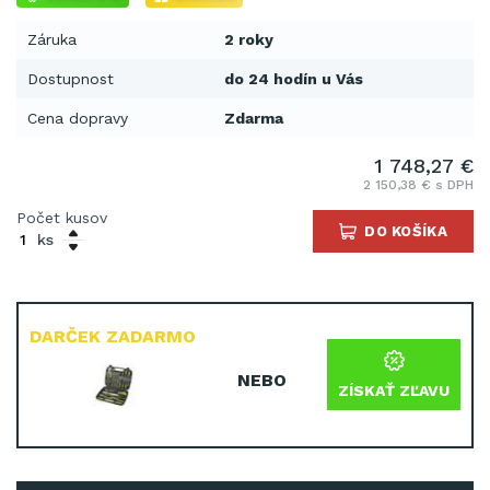
Záruka
2 roky
Dostupnost
do 24 hodín u Vás
Cena dopravy
Zdarma
1 748,27 €
2 150,38 € s DPH
Počet kusov
DO KOŠÍKA
ks
DARČEK ZADARMO
NEBO
ZÍSKAŤ ZĽAVU