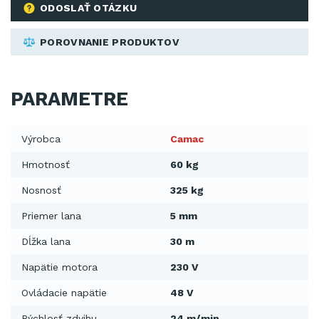
ODOSLAŤ OTÁZKU
POROVNANIE PRODUKTOV
PARAMETRE
Výrobca
Camac
Hmotnosť
60 kg
Nosnosť
325 kg
Priemer lana
5 mm
Dĺžka lana
30 m
Napätie motora
230 V
Ovládacie napätie
48 V
Rýchlosť zdvihu
24 m/min