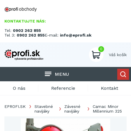
KONTAKTUJTE NÁS:
Tel:
0902 262 855
Tel 3:
0902 262 855
E-mail:
info@eprofi.sk
0
Váš košík
MENU
O nás
Referencie
Kontakt
EPROFI.SK
Stavebné
Závesné
Camac Minor
navijáky
navijáky
Millennium 325