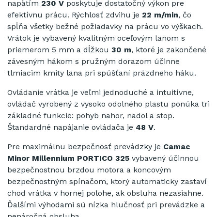
napätím
230 V
poskytuje dostatočný výkon pre
efektívnu prácu. Rýchlosť zdvihu je
22 m/min
, čo
spĺňa všetky bežné požiadavky na prácu vo výškach.
Vrátok je vybavený kvalitným oceľovým lanom s
priemerom 5 mm a dĺžkou
30 m
, ktoré je zakončené
závesným hákom s pružným dorazom účinne
tlmiacim kmity lana pri spúšťaní prázdneho háku.
Ovládanie vrátka je veľmi jednoduché a intuitívne,
ovládač vyrobený z vysoko odolného plastu ponúka tri
základné funkcie: pohyb nahor, nadol a stop.
Štandardné napájanie ovládača je
48 V
.
Pre maximálnu bezpečnosť prevádzky je
Camac
Minor Millennium PORTICO 325
vybavený účinnou
bezpečnostnou brzdou motora a koncovým
bezpečnostným spínačom, ktorý automaticky zastaví
chod vrátka v hornej polohe, ak obsluha nezasiahne.
Ďalšími výhodami sú nízka hlučnosť pri prevádzke a
nenáročná obsluha.