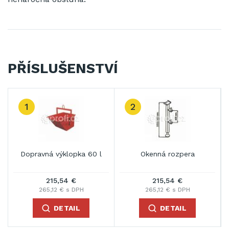
PŘÍSLUŠENSTVÍ
2
3
Okenná rozpera
Strešná podpera
215,54 €
167,63 €
265,12 € s DPH
206,19 € s DPH
DETAIL
DETAIL