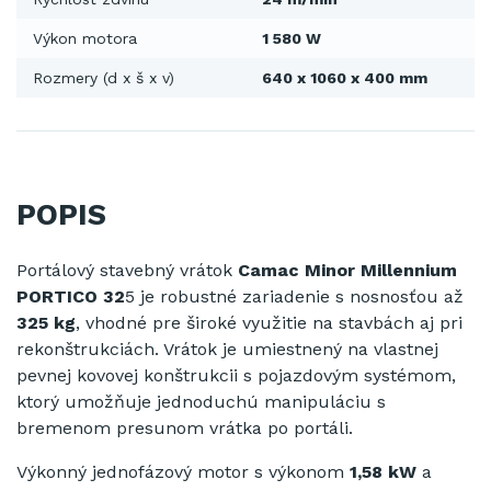
Výkon motora
1 580 W
Rozmery (d x š x v)
640 x 1060 x 400 mm
POPIS
Portálový stavebný vrátok
Camac Minor Millennium
PORTICO 32
5 je robustné zariadenie s nosnosťou až
325 kg
, vhodné pre široké využitie na stavbách aj pri
rekonštrukciách. Vrátok je umiestnený na vlastnej
pevnej kovovej konštrukcii s pojazdovým systémom,
ktorý umožňuje jednoduchú manipuláciu s
bremenom presunom vrátka po portáli.
Výkonný jednofázový motor s výkonom
1,58 kW
a