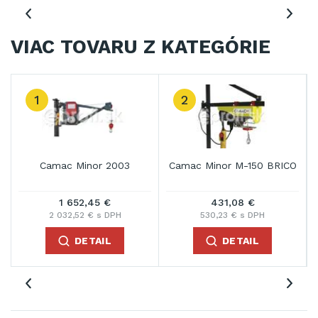
VIAC TOVARU Z KATEGÓRIE
2
3
or 2003
Camac Minor M-150 BRICO
Camac Minor Mill
Polipasto 32
45 €
431,08 €
2 047,61 €
€ s DPH
530,23 € s DPH
2 518,56 € s D
TAIL
DETAIL
DETAIL